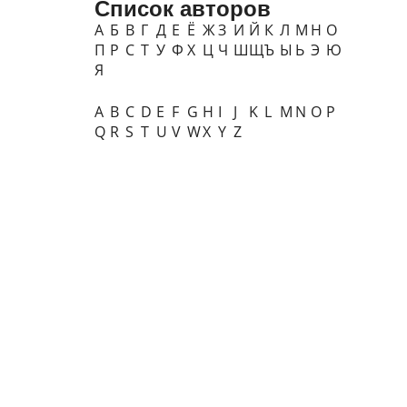
Список авторов
А
Б
В
Г
Д
Е
Ё
Ж
З
И
Й
К
Л
М
Н
О
П
Р
С
Т
У
Ф
Х
Ц
Ч
Ш
Щ
Ъ
Ы
Ь
Э
Ю
Я
A
B
C
D
E
F
G
H
I
J
K
L
M
N
O
P
Q
R
S
T
U
V
W
X
Y
Z