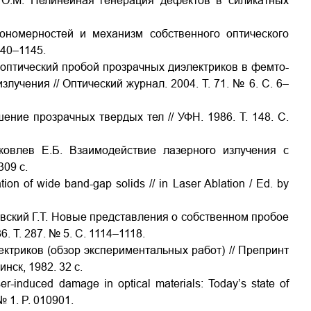
ов О.М. Нелинейная генерация дефектов в силикатных
ономерностей и механизм собственного оптического
140–1145.
оптический пробой прозрачных диэлектриков в фемто-
лучения // Оптический журнал. 2004. Т. 71. № 6. С. 6–
ение прозрачных твердых тел // УФН. 1986. Т. 148. С.
Яковлев Е.Б. Взаимодействие лазерного излучения с
309 с.
ion of wide band-gap solids // in Laser Ablation / Ed. by
овский Г.Т. Новые представления о собственном пробое
 Т. 287. № 5. С. 1114–1118.
ктриков (обзор экспериментальных работ) // Препринт
ск, 1982. 32 с.
-induced damage in optical materials: Today’s state of
№ 1. P. 010901.