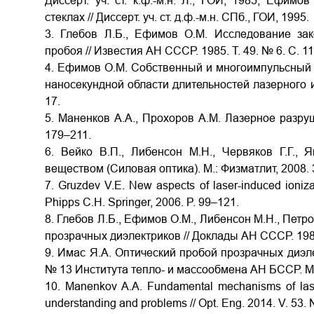
Диссерт. уч. ст. к.ф.-м.н. Л., ГОИ, 1985; Ефим
стеклах // Диссерт. уч. ст. д.ф.-м.н. СПб., ГОИ, 1995.
3. Глебов Л.Б., Ефимов О.М. Исследование зак
пробоя // Известия АН СССР. 1985. Т. 49. № 6. С. 1
4. Ефимов О.М. Собственный и многоимпульсный 
наносекундной области длительностей лазерного из
17.
5. Маненков А.А., Прохоров А.М. Лазерное разруш
179–211.
6. Вейко В.П., Либенсон М.Н., Червяков Г.Г., 
веществом (Силовая оптика). М.: Физматлит, 2008. 
7. Gruzdev V.E. New aspects of laser-induced ionizat
Phipps C.H. Springer, 2006. P. 99–121.
8. Глебов Л.Б., Ефимов О.М., Либенсон М.Н., Петр
прозрачных диэлектриков // Доклады АН СССР. 1986.
9. Имас Я.А. Оптический пробой прозрачных диэле
№ 13 Института тепло- и массообмена АН БССР. Мин
10. Manenkov A.A. Fundamental mechanisms of laser
understanding and problems // Opt. Eng. 2014. V. 53. 