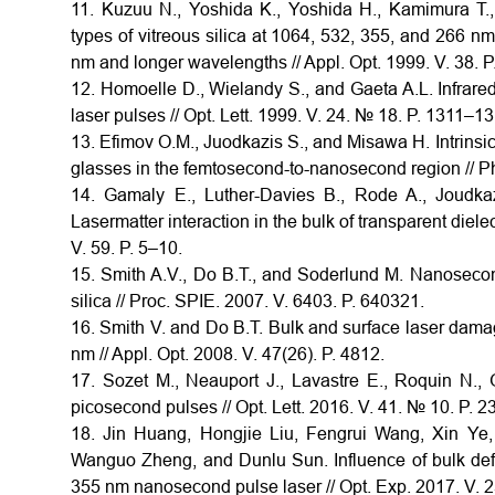
11. Kuzuu N., Yoshida K., Yoshida H., Kamimura T.
types of vitreous silica at 1064, 532, 355, and 266
nm and longer wavelengths // Appl. Opt. 1999. V. 38. 
12. Homoelle D., Wielandy S., and Gaeta A.L. Infrared
laser pulses // Opt. Lett. 1999. V. 24. № 18. P. 1311–1
13. Efimov O.M., Juodkazis S., and Misawa H. Intrinsic
glasses in the femtosecond-to-nanosecond region // Ph
14. Gamaly E., Luther-Davies B., Rode A., Joudkaz
Lasermatter interaction in the bulk of transparent diele
V. 59. P. 5–10.
15. Smith A.V., Do B.T., and Soderlund M. Nanosec
silica // Proc. SPIE. 2007. V. 6403. P. 640321.
16. Smith V. and Do B.T. Bulk and surface laser dam
nm // Appl. Opt. 2008. V. 47(26). P. 4812.
17. Sozet M., Neauport J., Lavastre E., Roquin N.,
picosecond pulses // Opt. Lett. 2016. V. 41. № 10. P. 2
18. Jin Huang, Hongjie Liu, Fengrui Wang, Xin Ye
Wanguo Zheng, and Dunlu Sun. Influence of bulk defe
355 nm nanosecond pulse laser // Opt. Exp. 2017. V. 