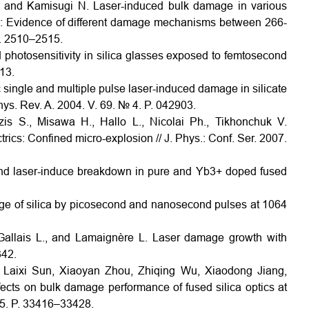
, and Kamisugi N. Laser-induced bulk damage in various
 nm: Evidence of different damage mechanisms between 266-
P. 2510–2515.
 photosensitivity in silica glasses exposed to femtosecond
313.
 single and multiple pulse laser-induced damage in silicate
ys. Rev. A. 2004. V. 69. № 4. P. 042903.
is S., Misawa H., Hallo L., Nicolai Ph., Tikhonchuk V.
ctrics: Confined micro-explosion // J. Phys.: Conf. Ser. 2007.
ond laser-induce breakdown in pure and Yb3+ doped fused
age of silica by picosecond and nanosecond pulses at 1064
 Gallais L., and Lamaignère L. Laser damage growth with
342.
, Laixi Sun, Xiaoyan Zhou, Zhiqing Wu, Xiaodong Jiang,
cts on bulk damage performance of fused silica optics at
25. P. 33416–33428.