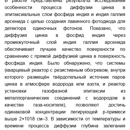
В работе представлены результаты исследований
особенности процесса диффузии цинка в
эпитаксиальные слои фосфида индия и индия галлия
арсенида с целью создания лавинного фотодиода для
детектора одиночных фотонов. Показано, что
диффузия цинка в фосфид индия через
промежуточный слой индия галлия арсенида
обеспечивает лучшее качество поверхности по
сравнению с прямой диффузией цинка в поверхность
фосфида индия. Было обнаружено, что системы
(кварцевый реактор с резистивным обогревом, внутри
которого размещён твёрдотельный источник паров
цинка в атмосфере водорода или азота, и реактор
установки газофазной эпитаксии из
металлорганических соединений с водородом в
качестве газа-носителя), позволяют достичь
одинаковой концентрации легирующей p-примеси
выше 2×1018 см–3. В зависимости от температуры и
времени процесса диффузии глубина залегания