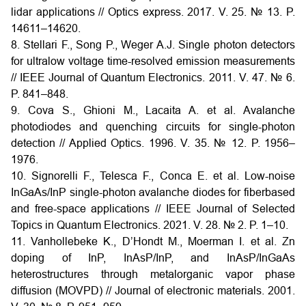
lidar applications // Optics express. 2017. V. 25. № 13. P.
14611–14620.
8. Stellari F., Song P., Weger A.J. Single photon detectors
for ultralow voltage time-resolved emission measurements
// IEEE Journal of Quantum Electronics. 2011. V. 47. № 6.
P. 841–848.
9. Cova S., Ghioni M., Lacaita A. et al. Avalanche
photodiodes and quenching circuits for single-photon
detection // Applied Optics. 1996. V. 35. № 12. P. 1956–
1976.
10. Signorelli F., Telesca F., Conca E. et al. Low-noise
InGaAs/InP single-photon avalanche diodes for fiberbased
and free-space applications // IEEE Journal of Selected
Topics in Quantum Electronics. 2021. V. 28. № 2. P. 1–10.
11. Vanhollebeke K., D’Hondt M., Moerman I. et al. Zn
doping of InP, InAsP/InP, and InAsP/InGaAs
heterostructures through metalorganic vapor phase
diffusion (MOVPD) // Journal of electronic materials. 2001.