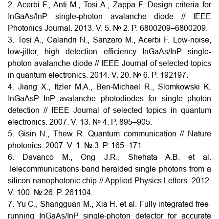
2. Acerbi F., Anti M., Tosi A., Zappa F. Design criteria for
InGaAs/InP single-photon avalanche diode // IEEE
Photonics Journal. 2013. V. 5. № 2. P. 6800209–6800209.
3. Tosi A., Calandri N., Sanzaro M., Acerbi F. Low-noise,
low-jitter, high detection efficiency InGaAs/InP single-
photon avalanche diode // IEEE Journal of selected topics
in quantum electronics. 2014. V. 20. № 6. P. 192197.
4. Jiang X., Itzler M.A., Ben-Michael R., Slomkowski K.
InGaAsP–InP avalanche photodiodes for single photon
detection // IEEE Journal of selected topics in quantum
electronics. 2007. V. 13. № 4. P. 895–905.
5. Gisin N., Thew R. Quantum communication // Nature
photonics. 2007. V. 1. № 3. P. 165–171.
6. Davanco M., Ong J.R., Shehata A.B. et al.
Telecommunications-band heralded single photons from a
silicon nanophotonic chip // Applied Physics Letters. 2012.
V. 100. № 26. P. 261104.
7. Yu C., Shangguan M., Xia H. et al. Fully integrated free-
running InGaAs/InP single-photon detector for accurate