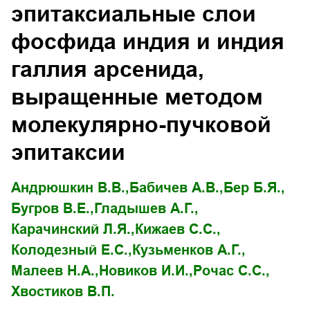
эпитаксиальные слои
фосфида индия и индия
галлия арсенида,
выращенные методом
молекулярно-пучковой
эпитаксии
Андрюшкин В.В.,
Бабичев А.В.,
Бер Б.Я.,
Бугров В.Е.,
Гладышев А.Г.,
Карачинский Л.Я.,
Кижаев С.С.,
Колодезный Е.С.,
Кузьменков А.Г.,
Малеев Н.А.,
Новиков И.И.,
Рочас С.С.,
Хвостиков В.П.