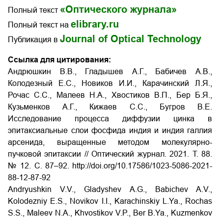
«Оптического журнала»
Полный текст
elibrary.ru
Полный текст на
Journal of Optical Technology
Публикация в
Ссылка для цитирования:
Андрюшкин В.В., Гладышев А.Г., Бабичев А.В.,
Колодезный Е.С., Новиков И.И., Карачинский Л.Я.,
Рочас С.С., Малеев Н.А., Хвостиков В.П., Бер Б.Я.,
Кузьменков А.Г., Кижаев С.С., Бугров В.Е.
Исследование процесса диффузии цинка в
эпитаксиальные слои фосфида индия и индия галлия
арсенида, выращенные методом молекулярно-
пучковой эпитаксии // Оптический журнал. 2021. Т. 88.
№ 12. С. 87–92. http://doi.org/10.17586/1023-5086-2021-
88-12-87-92
Andryushkin V.V., Gladyshev A.G., Babichev A.V.,
Kolodezniy E.S., Novikov I.I., Karachinskiy L.Ya., Rochas
S.S., Maleev N.A., Khvostikov V.P., Ber B.Ya., Kuzmenkov