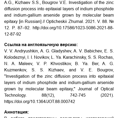
A.G., Kizhaev S.S., Bougrov V.E. Investigation of the zinc
diffusion process into epitaxial layers of indium phosphide
and indium-gallium arsenide grown by molecular beam
epitaxy [in Russian] // Opticheskii Zhurnal. 2021. V. 88. №
12. P. 87–92. http://doi.org/10.17586/1023-5086-2021-88-
12-87-92
Ссылка на англоязычную версию:
V. V. Andryushkin, A. G. Gladyshev, A. V. Babichev, E. S.
Kolodeznyi, I. I. Novikov, L. Ya. Karachinsky, S. S. Rochas,
N. A. Maleev, V. P. Khvostikov, B. Ya. Ber, A. G.
Kuzmenkov, S. S. Kizhaev, and V. E. Bougrov,
"Investigation of the zinc diffusion process into epitaxial
layers of indium phosphide and indium-gallium arsenide
grown by molecular beam epitaxy," Journal of Optical
Technology. 88(12), 742-745 (2021).
https://doi.org/10.1364/JOT.88.000742
Аннотация: