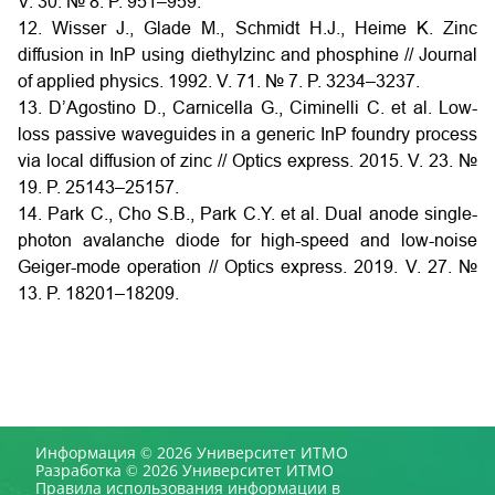
V. 30. № 8. P. 951–959.
12. Wisser J., Glade M., Schmidt H.J., Heime K. Zinc
diffusion in InP using diethylzinc and phosphine // Journal
of applied physics. 1992. V. 71. № 7. P. 3234–3237.
13. D’Agostino D., Carnicella G., Ciminelli C. et al. Low-
loss passive waveguides in a generic InP foundry process
via local diffusion of zinc // Optics express. 2015. V. 23. №
19. P. 25143–25157.
14. Park C., Cho S.B., Park C.Y. et al. Dual anode single-
photon avalanche diode for high-speed and low-noise
Geiger-mode operation // Optics express. 2019. V. 27. №
13. P. 18201–18209.
Информация © 2026 Университет ИТМО
Разработка © 2026 Университет ИТМО
Правила использования информации в