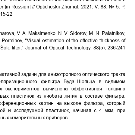
 [in Russian] // Opticheskii Zhurnal. 2021. V. 88. № 5. P.
-15-22
charova, V. A. Maksimenko, N. V. Sidorov, M. N. Palatnikov,
 Perminov, "Visual estimation of the effective thickness of
lc filter," Journal of Optical Technology. 88(5), 236-241
тивной задачи для анизотропного оптического тракта
оляризационного фильтра Вуда–Шольца в видимом
ых экспериментов вычислена эффективная толщина
вых пластинок из ниобата лития в составе фильтра.
ерференционных картин на выходе фильтра, который
ой и исследуемой пластинок, начиная с 4 мкм, при
ьных измерительных приборов.