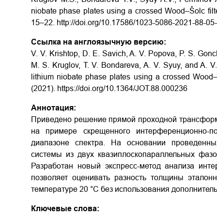
niobate phase plates using a crossed Wood–Šolc filter
15–22. http://doi.org/10.17586/1023-5086-2021-88-05
Ссылка на англоязычную версию:
V. V. Krishtop, D. E. Savich, A. V. Popova, P. S. Gon
M. S. Kruglov, T. V. Bondareva, A. V. Syuy, and A. V.
lithium niobate phase plates using a crossed Wood–Šo
(2021). https://doi.org/10.1364/JOT.88.000236
Аннотация:
Приведено решение прямой проходной трансформа
на примере скрещенного интерференционно-п
диапазоне спектра. На основании проведенн
системы из двух квазиплоскопараллельных фазо
Разработан новый экспресс-метод анализа инт
позволяет оценивать разность толщины эталонн
температуре 20 °С без использования дополнител
Ключевые слова: