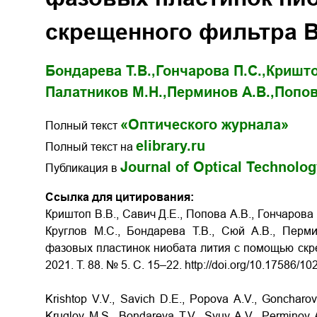
скрещенного фильтра 
Бондарева Т.В.,
Гончарова П.С.,
Кришто
Палатников М.Н.,
Перминов А.В.,
Попов
«Оптического журнала»
Полный текст
elibrary.ru
Полный текст на
Journal of Optical Technolo
Публикация в
Ссылка для цитирования:
Криштоп В.В., Савич Д.Е., Попова А.В., Гончарова
Круглов М.С., Бондарева Т.В., Сюй А.В., Пер
фазовых пластинок ниобата лития с помощью скр
2021. Т. 88. № 5. С. 15–22. http://doi.org/10.17586/
Krishtop V.V., Savich D.E., Popova A.V., Goncharov
Kruglov M.S., Bondareva T.V., Syuy A.V., Perminov A.