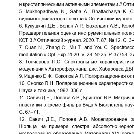
и кристаллическими активными элементами // Оптиче
5. Mukhopadhyay N., Saha A., Bhattacharya K. 
видимого диапазона спектра // Оптический журнал. 2
6. Кукушкин Д.Е., Белан А.Р., Бахолдин А.В., Кол
Предварительная оценка инструментальных поляр
КСТ-3 // Оптический журнал. 2020. Т. 87. № 12. С. 3
7. Quan N., Zhang C., Mu T., and You C. Spectrosco
modulation // Opt. Exp. 2020. V. 28. № 25. P. 37758–3
8. Гончарова П.С. Спектральные характеристик
модуляции // Авторефер. канд. дис. Хабаровск: ДВГ
9. Ищенко Е.Ф., Соколов А.Л. Поляризационная опти
10. Снопко В.Н. Поляризационные характеристики 
Наука и техника, 1992. 336 с.
11. Савич Д.Е., Попова А.В., Криштоп В.В. Матр
пластинки в схеме фильтра Вуда // Бюллетень нау
С. 67–71.
12. Савич Д.Е., Попова А.В. Моделирование р
Шольца на примере спектра абсолютно-черног
исследования, образование. Материалы XVII регио