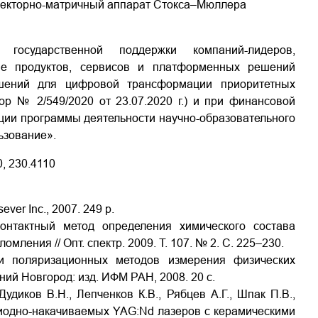
векторно-матричный аппарат Стокса–Мюллера
осударственной поддержки компаний-лидеров,
е продуктов, сервисов и платформенных решений
шений для цифровой трансформации приоритетных
р № 2/549/2020 от 23.07.2020 г.) и при финансовой
ции программы деятельности научно-образовательного
ьзование».
0, 230.4110
sever Inc., 2007. 249 p.
контактный метод определения химического состава
мления // Опт. спектр. 2009. Т. 107. № 2. С. 225–230.
и поляризационных методов измерения физических
ний Новгород: изд. ИФМ РАН, 2008. 20 с.
 Дудиков В.Н., Лепченков К.В., Рябцев А.Г., Шпак П.В.,
иодно-накачиваемых YAG:Nd лазеров с керамическими