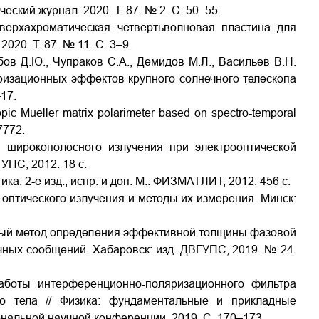
ский журнал. 2020. Т. 87. № 2. С. 50–55.
Сверхахроматическая четвертьволновая пластина для
020. Т. 87. № 11. С. 3–9.
обов Д.Ю., Чупраков С.А., Демидов М.Л., Васильев В.Н.
изационных эффектов крупного солнечного телескопа
–17.
pic Mueller matrix polarimeter based on spectro-temporal
7772.
и широкополосного излучения при электрооптической
УПС, 2012. 18 с.
ка. 2-е изд., испр. и доп. М.: ФИЗМАТЛИТ, 2012. 456 с.
оптического излучения и методы их измерения. Минск:
ичный метод определения эффективной толщины фазовой
чных сообщений. Хабаровск: изд. ДВГУПС, 2019. № 24.
аботы интерференционно-поляризационного фильтра
о тела // Физика: фундаментальные и прикладные
нальной научной конференции. 2019. С. 170–173.