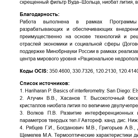
скрещенный фильтр Вуда–Шольца, ниобат лития, 
Благодарность:
Работа выполнена в рамках Программы г
разрабатывающих и обеспечивающих внедрени
преимущественно на основе технологий и ре
отраслей экономики и социальной сферы (Догово
поддержке Минобрнауки России в рамках реализа
центра мирового уровня «Рациональное недропол
Коды OCIS:
350.4600, 330.7326, 120.2130, 120.414
Список источников:
1. Hariharan P. Basics of interferometry. San Diego: El
2. Атучин В.В., Хасанов Т. Высокоточный бес
кристаллов ниобата лития по величине двулучепрело
3. Волков П.В. Развитие интерференционных 
параметров твердых тел // Автореф. канд. дис. Ниж
4. Рябцев Г.И., Богданович М.В., Григорьев А.В.,
Щемелев М.А. Термооптические характеристики д