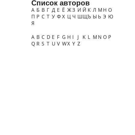
Список авторов
А
Б
В
Г
Д
Е
Ё
Ж
З
И
Й
К
Л
М
Н
О
П
Р
С
Т
У
Ф
Х
Ц
Ч
Ш
Щ
Ъ
Ы
Ь
Э
Ю
Я
A
B
C
D
E
F
G
H
I
J
K
L
M
N
O
P
Q
R
S
T
U
V
W
X
Y
Z