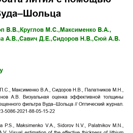
Вуда–Шольца
п В.В.,
Круглов М.С.,
Максименко В.А.,
а А.В.,
Савич Д.Е.,
Сидоров Н.В.,
Сюй А.В.
gy
 П.С., Максименко В.А., Сидоров Н.В., Палатников М.Н.,
минов А.В. Визуальная оценка эффективной толщины
ещенного фильтра Вуда–Шольца // Оптический журнал.
1023-5086-2021-88-05-15-22
a P.S., Maksimenko V.A., Sidorov N.V., Palatnikov M.N.,
V. Visual estimation of the effective thickness of lithium