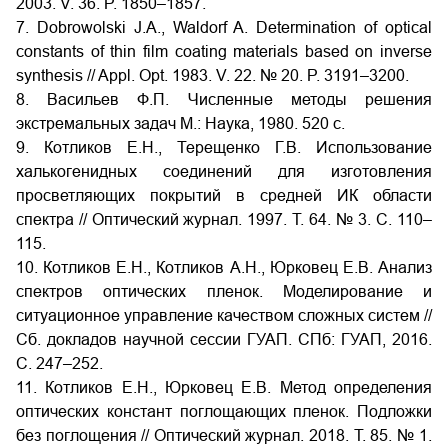
2003. V. 36. P. 1850–1857.
7. Dobrowolski J.A., Waldorf A. Determination of optical
constants of thin film coating materials based on inverse
synthesis // Appl. Opt. 1983. V. 22. № 20. P. 3191–3200.
8. Васильев Ф.П. Численные методы решения
экстремальных задач М.: Наука, 1980. 520 с.
9. Котликов Е.Н., Терещенко Г.В. Использование
халькогенидных соединений для изготовления
просветляющих покрытий в средней ИК области
спектра // Оптический журнал. 1997. Т. 64. № 3. С. 110–
115.
10. Котликов Е.Н., Котликов А.Н., Юрковец Е.В. Анализ
спектров оптических пленок. Моделирование и
ситуационное управление качеством сложных систем //
Сб. докладов научной сессии ГУАП. СПб: ГУАП, 2016.
С. 247–252.
11. Котликов Е.Н., Юрковец Е.В. Метод определения
оптических констант поглощающих пленок. Подложки
без поглощения // Оптический журнал. 2018. Т. 85. № 1.