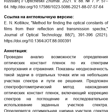
Russian] // Opticheskii Zhurnal. 2021. V. 88. № 7. P. 57–
64. http://doi.org/10.17586/1023-5086-2021-88-07-57-64
Ссылка на англоязычную версию:
E. N. Kotlikov, "Method for finding the optical constants of
films from their reflection and transmission spectra,"
Journal of Optical Technology. 88(7), 391-396 (2021).
https://doi.org/10.1364/JOT.88.000391
Аннотация:
Проведен анализ возможности определения
оптических констант пленок по их спектрам
пропускания и отражения. Показаны неоднозначность
такой задачи в отдельных точках или на небольших
участках спектра и пути ее решения. Предложен
спектрофотометрический метод нахождения
оптических констант пленок, включающий коррекцию
спектров на поглощение и последовательное
использование заданных участков спектра.
Определяется оптимальная ширина участков спектра