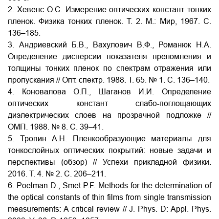
2. Хевенс О.С. Измерение оптических констант тонких
пленок. Физика тонких пленок. Т. 2. М.: Мир, 1967. С.
136–185.
3. Андриевский Б.В., Вахулович В.Ф., Романюк Н.А.
Определение дисперсии показателя преломления и
толщины тонких пленок по спектрам отражения или
пропускания // Опт. спектр. 1988. Т. 65. № 1. С. 136–140.
4. Коновалова О.П., Шаганов И.И. Определение
оптических констант слабо-поглощающих
диэлектрических слоев на прозрачной подложке //
ОМП. 1988. № 8. С. 39–41.
5. Тропин А.Н. Пленкообразующие материалы для
тонкослойных оптических покрытий: новые задачи и
перспективы (обзор) // Успехи прикладной физики.
2016. Т. 4. № 2. С. 206–211.
6. Poelman D., Smet P.F. Methods for the determination of
the optical constants of thin films from single transmission
measurements: A critical review // J. Phys. D: Appl. Phys.