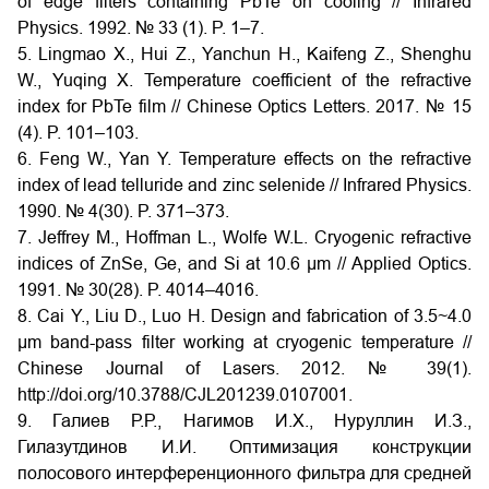
of edge filters containing PbTe on cooling // Infrared
Physics. 1992. № 33 (1). P. 1–7.
5. Lingmao X., Hui Z., Yanchun H., Kaifeng Z., Shenghu
W., Yuqing X. Temperature coefficient of the refractive
index for PbTe film // Chinese Optics Letters. 2017. № 15
(4). P. 101–103.
6. Feng W., Yan Y. Temperature effects on the refractive
index of lead telluride and zinc selenide // Infrared Physics.
1990. № 4(30). P. 371–373.
7. Jeffrey M., Hoffman L., Wolfe W.L. Cryogenic refractive
indices of ZnSe, Ge, and Si at 10.6 μm // Applied Optics.
1991. № 30(28). P. 4014–4016.
8. Cai Y., Liu D., Luo H. Design and fabrication of 3.5~4.0
μm band-pass filter working at cryogenic temperature //
Chinese Journal of Lasers. 2012. № 39(1).
http://doi.org/10.3788/CJL201239.0107001.
9. Галиев Р.Р., Нагимов И.Х., Нуруллин И.З.,
Гилазутдинов И.И. Оптимизация конструкции
полосового интерференционного фильтра для средней