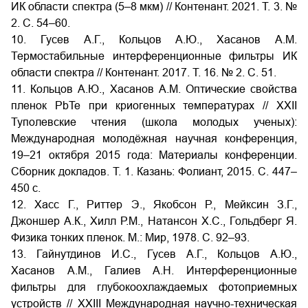
ИК области спектра (5–8 мкм) // Контенант. 2021. Т. 3. №
2. С. 54–60.
10. Гусев А.Г., Кольцов А.Ю., Хасанов А.М.
Термостабильные интерференционные фильтры ИК
области спектра // Контенант. 2017. Т. 16. № 2. С. 51.
11. Кольцов А.Ю., Хасанов А.М. Оптические свойства
пленок PbTe при криогенных температурах // XXII
Туполевские чтения (школа молодых ученых):
Международная молодёжная научная конференция,
19–21 октября 2015 года: Материалы конференции.
Сборник докладов. Т. 1. Казань: Фолиант, 2015. С. 447–
450 с.
12. Хасс Г., Риттер Э., Якобсон Р., Мейксин З.Г.,
Джоншер А.К., Хилл Р.М., Натансон Х.С., Гольдберг Я.
Физика тонких пленок. М.: Мир, 1978. С. 92–93.
13. Гайнутдинов И.С., Гусев А.Г., Кольцов А.Ю.,
Хасанов А.М., Галиев А.Н. Интерференционные
фильтры для глубокоохлаждаемых фотоприемных
устройств // XXIII Международная научно-техническая