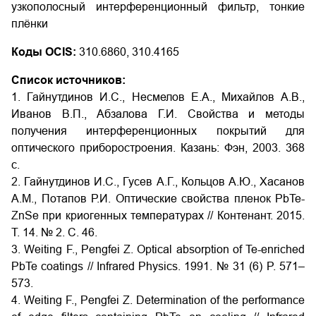
узкополосный интерференционный фильтр, тонкие
плёнки
Коды OCIS:
310.6860, 310.4165
Список источников:
1. Гайнутдинов И.С., Несмелов Е.А., Михайлов А.В.,
Иванов В.П., Абзалова Г.И. Свойства и методы
получения интерференционных покрытий для
оптического приборостроения. Казань: Фэн, 2003. 368
c.
2. Гайнутдинов И.С., Гусев А.Г., Кольцов А.Ю., Хасанов
А.М., Потапов Р.И. Оптические свойства пленок PbTe-
ZnSe при криогенных температурах // Контенант. 2015.
Т. 14. № 2. С. 46.
3. Weiting F., Pengfei Z. Optical absorption of Te-enriched
PbTe coatings // Infrared Physics. 1991. № 31 (6) P. 571–
573.
4. Weiting F., Pengfei Z. Determination of the performance