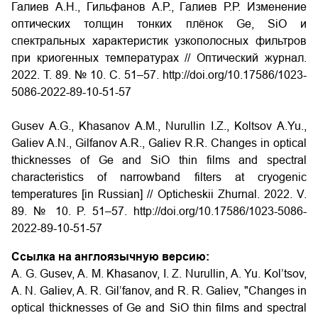
Галиев А.Н., Гильфанов А.Р., Галиев Р.Р. Изменение
оптических толщин тонких плёнок Ge, SiO и
спектральных характеристик узкополосных фильтров
при криогенных температурах // Оптический журнал.
2022. Т. 89. № 10. С. 51–57. http://doi.org/10.17586/1023-
5086-2022-89-10-51-57
Gusev A.G., Khasanov A.M., Nurullin I.Z., Koltsov A.Yu.,
Galiev A.N., Gilfanov A.R., Galiev R.R. Changes in optical
thicknesses of Ge and SiO thin films and spectral
characteristics of narrowband filters at cryogenic
temperatures [in Russian] // Opticheskii Zhurnal. 2022. V.
89. № 10. P. 51–57. http://doi.org/10.17586/1023-5086-
2022-89-10-51-57
Ссылка на англоязычную версию:
A. G. Gusev, A. M. Khasanov, I. Z. Nurullin, A. Yu. Kol’tsov,
A. N. Galiev, A. R. Gil’fanov, and R. R. Galiev, "Changes in
optical thicknesses of Ge and SiO thin films and spectral