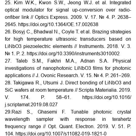
25. Kim W.K., Kwon S.W., Jeong W.J. et al. Integrated
optical modulator for signal up-conversion over radio-
onfiber link // Optics Express. 2009. V. 17. № 4. P. 2638–
2645.
https://doi.org/10.1364/OE.17.002638
26. Bosyj C., Bhadwal N., Coyle T. et al. Brazing strategies
for high temperature ultrasonic transducers based on
LiNbO3 piezoelectric elements // Instruments. 2018. V. 3.
№ 1. P. 2.
https://doi.org/10.3390/instruments3010002
27. Taleb S.M., Fakhri M.A., Adnan S.A. Physical
investigations of nanophotonic LiNbO3 films for photonic
applications // J. Ovonic Research. V. 15. № 4. P. 261–269.
28. Takigawa R., Utsumi J. Direct bonding of LiNbO3 and
SiC wafers at room temperature // Scripta Materialia. 2019.
V. 174. P. 58–61.
https://doi.org/10.1016/
j.scriptamat.2019.08.027
29.Razi S., Ghasemi F. Tunable photonic crystal
wavelength sampler with response in terahertz
frequency range // Opt. Quant. Electron. 2019. V. 51. P.
104.
https://doi.org/10.1007/s11082-019-1821-0