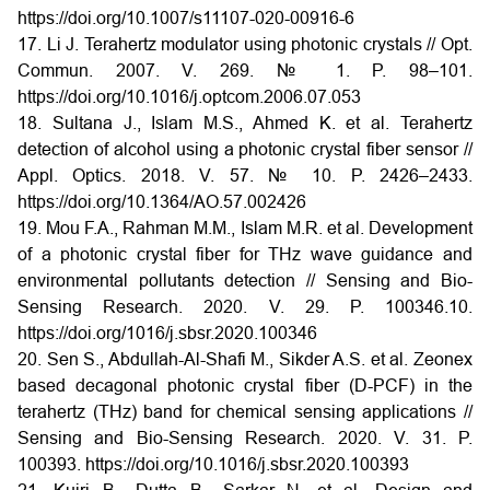
https://doi.org/10.1007/s11107-020-00916-6
17. Li J. Terahertz modulator using photonic crystals // Opt.
Commun. 2007. V. 269. № 1. P. 98–101.
https://doi.org/10.1016/j.optcom.2006.07.053
18. Sultana J., Islam M.S., Ahmed K. et al. Terahertz
detection of alcohol using a photonic crystal fiber sensor //
Appl. Optics. 2018. V. 57. № 10. P. 2426–2433.
https://doi.org/10.1364/AO.57.002426
19. Mou F.A., Rahman M.M., Islam M.R. et al. Development
of a photonic crystal fiber for THz wave guidance and
environmental pollutants detection // Sensing and Bio-
Sensing Research. 2020. V. 29. P. 100346.10.
https://doi.org/1016/j.sbsr.2020.100346
20. Sen S., Abdullah-Al-Shafi M., Sikder A.S. et al. Zeonex
based decagonal photonic crystal fiber (D-PCF) in the
terahertz (THz) band for chemical sensing applications //
Sensing and Bio-Sensing Research. 2020. V. 31. P.
100393.
https://doi.org/10.1016/j.sbsr.2020.100393