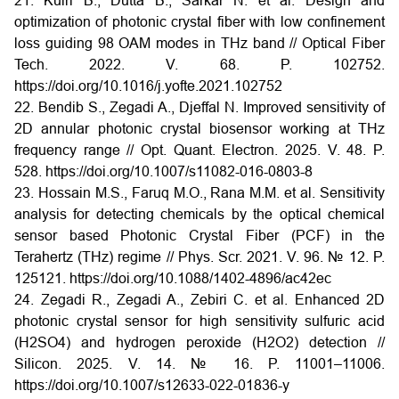
21. Kuiri B., Dutta B., Sarkar N. et al. Design and
optimization of photonic crystal fiber with low confinement
loss guiding 98 OAM modes in THz band // Optical Fiber
Tech. 2022. V. 68. P. 102752.
https://doi.org/10.1016/j.yofte.2021.102752
22. Bendib S., Zegadi A., Djeffal N. Improved sensitivity of
2D annular photonic crystal biosensor working at THz
frequency range // Opt. Quant. Electron. 2025. V. 48. P.
528.
https://doi.org/10.1007/s11082-016-0803-8
23. Hossain M.S., Faruq M.O., Rana M.M. et al. Sensitivity
analysis for detecting chemicals by the optical chemical
sensor based Photonic Crystal Fiber (PCF) in the
Terahertz (THz) regime // Phys. Scr. 2021. V. 96. № 12. P.
125121.
https://doi.org/10.1088/1402-4896/ac42ec
24. Zegadi R., Zegadi A., Zebiri C. et al. Enhanced 2D
photonic crystal sensor for high sensitivity sulfuric acid
(H2SO4) and hydrogen peroxide (H2O2) detection //
Silicon. 2025. V. 14. № 16. P. 11001–11006.
https://doi.org/10.1007/s12633-022-01836-y