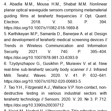
4. Abadla M.M., Mousa H.M., Shabat M.M. Nonlinear
planar optical waveguide sensors comprising metamaterial
guiding films at terahertz frequencies // Opt. Quant.
Electron. 2018. V. 50. P. 394.
https://doi.org/10.1007/s11082-018-1669-8
5. Karthikeyan M.P., Samanta D., Banerjee A. et al. Design
and development of terahertz medical screening devices //
Trends in Wireless Communication and Information
Security. 2021. V. 740. P. 395–404.
https://doi.org/10.1007/978-981-33-6393-9
6. Tzydynzhapov G., Gusikhin P., Muravev V. et al. New
real-time sub-terahertz security body scanner // J. Infrared
Milli. Terahz. Waves. 2020. V. 41. P. 632–641.
https://doi.org/10.1007/s10762-020-00683-5
7. Tao Y.H., Fitzgerald A.J., Wallace V.P. Non-contact, non-
destructive testing in various industrial sectors with
terahertz technology // Sensors. 2020. V. 20. № 3. P. 712.
https://doi.org/10.3390/s20030712