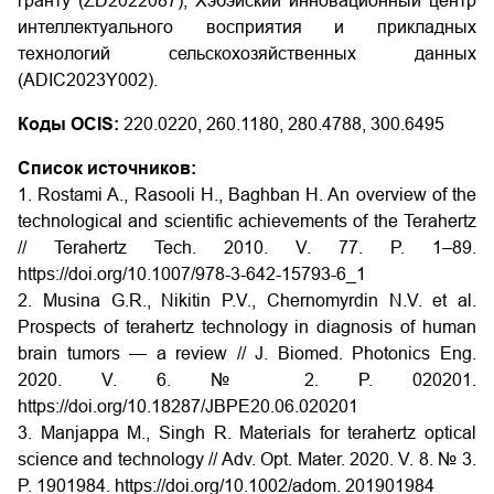
гранту (ZD2022087); Хэбэйский инновационный центр
интеллектуального восприятия и прикладных
технологий сельскохозяйственных данных
(ADIC2023Y002).
Коды OCIS:
220.0220, 260.1180, 280.4788, 300.6495
Список источников:
1. Rostami A., Rasooli H., Baghban H. An overview of the
technological and scientific achievements of the Terahertz
// Terahertz Tech. 2010. V. 77. P. 1–89.
https://doi.org/10.1007/978-3-642-15793-6_1
2. Musina G.R., Nikitin P.V., Chernomyrdin N.V. et al.
Prospects of terahertz technology in diagnosis of human
brain tumors — a review // J. Biomed. Photonics Eng.
2020. V. 6. № 2. P. 020201.
https://doi.org/10.18287/JBPE20.06.020201
3. Manjappa M., Singh R. Materials for terahertz optical
science and technology // Adv. Opt. Mater. 2020. V. 8. № 3.
P. 1901984.
https://doi.org/10.1002/adom. 201901984