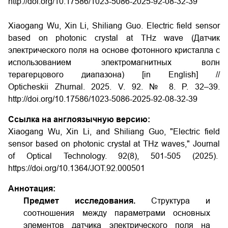
http://doi.org/10.17586/1023-5086-2025-92-08-32-39
Xiaogang Wu, Xin Li, Shiliang Guo. Electric field sensor
based on photonic crystal at THz wave (Датчик
электрического поля на основе фотонного кристалла c
использованием электромагнитных волн
терагерцового диапазона) [in English] //
Opticheskii Zhurnal. 2025. V. 92. № 8. P. 32–39.
http://doi.org/10.17586/1023-5086-2025-92-08-32-39
Ссылка на англоязычную версию:
Xiaogang Wu, Xin Li, and Shiliang Guo, "Electric field
sensor based on photonic crystal at THz waves," Journal
of Optical Technology. 92(8), 501-505 (2025).
https://doi.org/10.1364/JOT.92.000501
Аннотация:
Предмет исследования.
Структура и
соотношения между параметрами основных
элементов датчика электрического поля на