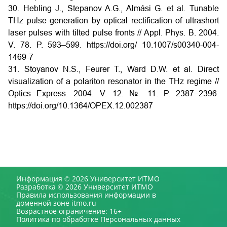
30. Hebling J., Stepanov A.G., Almási G. et al. Tunable
THz pulse generation by optical rectification of ultrashort
laser pulses with tilted pulse fronts // Appl. Phys. B. 2004.
V. 78. P. 593–599.
https://doi.org/ 10.1007/s00340-004-
1469-7
31. Stoyanov N.S., Feurer T., Ward D.W. et al. Direct
visualization of a polariton resonator in the THz regime //
Optics Express. 2004. V. 12. № 11. P. 2387–2396.
https://doi.org/10.1364/OPEX.12.002387
Информация © 2026 Университет ИТМО
Разработка © 2026 Университет ИТМО
Правила использования информации в
доменной зоне itmo.ru
Возрастное ограничение: 16+
Политика по обработке Персональных данных