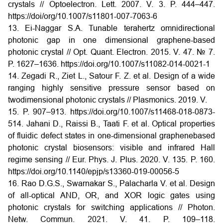
crystals // Optoelectron. Lett. 2007. V. 3. P. 444–447.
https://doi/org/10.1007/s11801-007-7063-6
13. Ei-Naggar S.A. Tunable terahertz omnidirectional
photonic gap in one dimensional graphene-based
photonic crystal // Opt. Quant. Electron. 2015. V. 47. № 7.
P. 1627–1636.
https://doi.org/10.1007/s11082-014-0021-1
14. Zegadi R., Ziet L., Satour F. Z. et al. Design of a wide
ranging highly sensitive pressure sensor based on
twodimensional photonic crystals // Plasmonics. 2019. V.
15. P. 907–913. https://doi.org/10.1007/s11468-018-0873-
514. Jahani D., Raissi B., Taati F. et al. Optical properties
of fluidic defect states in one-dimensional graphenebased
photonic crystal biosensors: visible and infrared Hall
regime sensing // Eur. Phys. J. Plus. 2020. V. 135. P. 160.
https://doi.org/10.1140/epjp/s13360-019-00056-5
16. Rao D.G.S., Swarnakar S., Palacharla V. et al. Design
of all-optical AND, OR, and XOR logic gates using
photonic crystals for switching applications // Photon.
Netw. Commun. 2021. V. 41. P. 109–118.