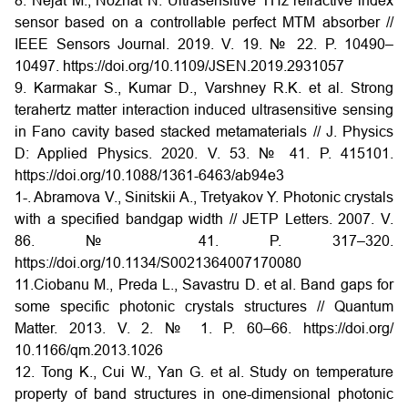
8. Nejat M., Nozhat N. Ultrasensitive THz refractive index
sensor based on a controllable perfect MTM absorber //
IEEE Sensors Journal. 2019. V. 19. № 22. P. 10490–
10497.
https://doi.org/10.1109/JSEN.2019.2931057
9. Karmakar S., Kumar D., Varshney R.K. et al. Strong
terahertz matter interaction induced ultrasensitive sensing
in Fano cavity based stacked metamaterials // J. Physics
D: Applied Physics. 2020. V. 53. № 41. P. 415101.
https://doi.org/10.1088/1361-6463/ab94e3
1-. Abramova V., Sinitskii A., Tretyakov Y. Photonic crystals
with a specified bandgap width // JETP Letters. 2007. V.
86. № 41. P. 317–320.
https://doi.org/10.1134/S0021364007170080
11.Ciobanu M., Preda L., Savastru D. et al. Band gaps for
some specific photonic crystals structures // Quantum
Matter. 2013. V. 2. № 1. P. 60–66.
https://doi.org/
10.1166/qm.2013.1026
12. Tong K., Cui W., Yan G. et al. Study on temperature
property of band structures in one-dimensional photonic