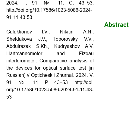
2024. Т. 91. № 11. С. 43–53.
http://doi.org/10.17586/1023-5086-2024-
91-11-43-53
Abstract
Galaktionov I.V., Nikitin A.N.,
Sheldakova J.V., Toporovsky V.V.,
Abdulrazak S.Kh., Kudryashov A.V.
Hartmannometer and Fizeau
interferometer: Comparative analysis of
the devices for optical surface test [in
Russian] // Opticheskii Zhurnal. 2024. V.
91. № 11. P. 43–53. http://doi.
org/10.17586/1023-5086-2024-91-11-43-
53