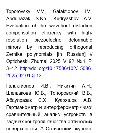
Toporovsky V.V., Galaktionov I.V.,
Abdulrazak S.Kh., Kudryashov A.V.
Evaluation of the wavefront distortion
compensation efficiency with high-
resolution piezoelectric deformable
mirrors by reproducing orthogonal
Zernike polynomials [in Russian] //
Opticheskii Zhurnal. 2025. V. 92. № 1. P.
3–12.
http://doi.org/10.17586/1023-5086-
2025-92-01-3-12
Галактионов И.В., Никитин А.Н.,
Шелдакова Ю.В., Топоровский В.В.,
Абдулразак С.Х., Кудряшов А.В.
Гартманометр и интерферометр Физо:
сравнительный анализ устройств в
задачах контроля качества оптических
поверхностей // Оптический журнал.