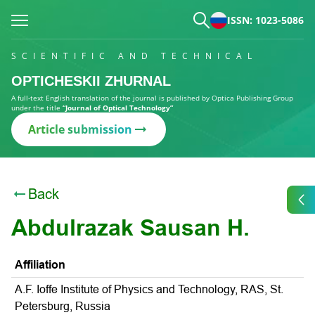
ISSN: 1023-5086
SCIENTIFIC AND TECHNICAL
OPTICHESKII ZHURNAL
A full-text English translation of the journal is published by Optica Publishing Group
under the title
“Journal of Optical Technology”
Article submission
Back
Abdulrazak Sausan H.
Affiliation
A.F. Ioffe Institute of Physics and Technology, RAS, St.
Petersburg, Russia