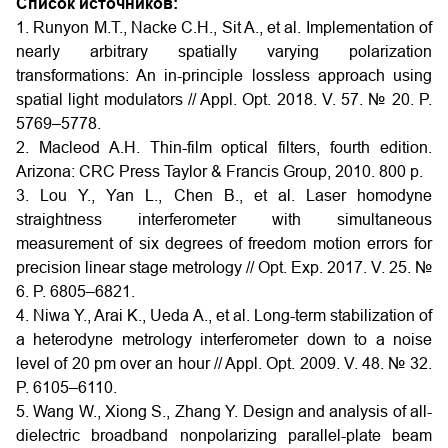
Список источников:
1. Runyon M.T., Nacke C.H., Sit A., et al. Implementation of
nearly arbitrary spatially varying polarization
transformations: An in-principle lossless approach using
spatial light modulators // Appl. Opt. 2018. V. 57. № 20. P.
5769–5778.
2. Macleod A.H. Thin-film optical filters, fourth edition.
Arizona: CRC Press Taylor & Francis Group, 2010. 800 p.
3. Lou Y., Yan L., Chen B., et al. Laser homodyne
straightness interferometer with simultaneous
measurement of six degrees of freedom motion errors for
precision linear stage metrology // Opt. Exp. 2017. V. 25. №
6. P. 6805–6821.
4. Niwa Y., Arai K., Ueda A., et al. Long-term stabilization of
a heterodyne metrology interferometer down to a noise
level of 20 pm over an hour // Appl. Opt. 2009. V. 48. № 32.
P. 6105–6110.
5. Wang W., Xiong S., Zhang Y. Design and analysis of all-
dielectric broadband nonpolarizing parallel-plate beam