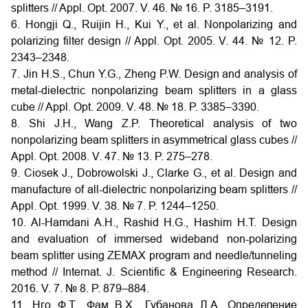
splitters // Appl. Opt. 2007. V. 46. № 16. P. 3185–3191.
6. Hongji Q., Ruijin H., Kui Y., et al. Nonpolarizing and
polarizing filter design // Appl. Opt. 2005. V. 44. № 12. P.
2343–2348.
7. Jin H.S., Chun Y.G., Zheng P.W. Design and analysis of
metal-dielectric nonpolarizing beam splitters in a glass
cube // Appl. Opt. 2009. V. 48. № 18. P. 3385–3390.
8. Shi J.H., Wang Z.P. Theoretical analysis of two
nonpolarizing beam splitters in asymmetrical glass cubes //
Appl. Opt. 2008. V. 47. № 13. P. 275–278.
9. Ciosek J., Dobrowolski J., Clarke G., et al. Design and
manufacture of all-dielectric nonpolarizing beam splitters //
Appl. Opt. 1999. V. 38. № 7. P. 1244–1250.
10. Al-Hamdani A.H., Rashid H.G., Hashim H.T. Design
and evaluation of immersed wideband non-polarizing
beam splitter using ZEMAX program and needle/tunneling
method // Internat. J. Scientific & Engineering Research.
2016. V. 7. № 8. P. 879–884.
11. Нго Ф.Т., Фам В.Х., Губанова Л.А. Определение