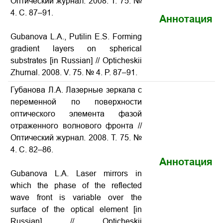
Оптический журнал. 2008. Т. 75. №
4. С. 87–91.
Аннотация
Gubanova L.A., Putilin E.S. Forming
gradient layers on spherical
substrates [in Russian] // Opticheskii
Zhurnal. 2008. V. 75. № 4. P. 87–91.
Губанова Л.А. Лазерные зеркала с
переменной по поверхности
оптического элемента фазой
отраженного волнового фронта //
Оптический журнал. 2008. Т. 75. №
4. С. 82–86.
Аннотация
Gubanova L.A. Laser mirrors in
which the phase of the reflected
wave front is variable over the
surface of the optical element [in
Russian] // Opticheskii