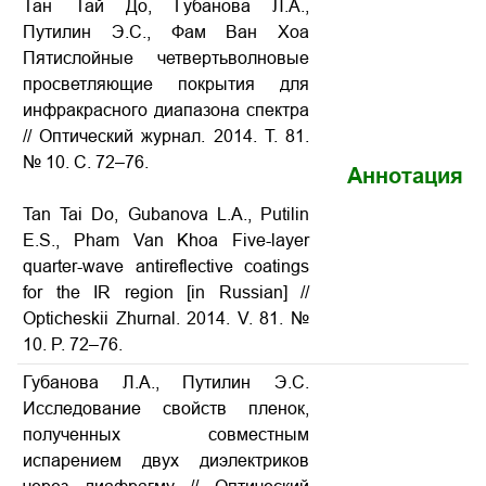
Тан Тай До, Губанова Л.А.,
Путилин Э.С., Фам Ван Хоа
Пятислойные четвертьволновые
просветляющие покрытия для
инфракрасного диапазона спектра
// Оптический журнал. 2014. Т. 81.
№ 10. С. 72–76.
Аннотация
Tan Tai Do, Gubanova L.A., Putilin
E.S., Pham Van Khoa Five-layer
quarter-wave antireflective coatings
for the IR region
[in Russian] //
Opticheskii Zhurnal. 2014. V. 81. №
10. P. 72–76.
Губанова Л.А., Путилин Э.С.
Исследование свойств пленок,
полученных совместным
испарением двух диэлектриков