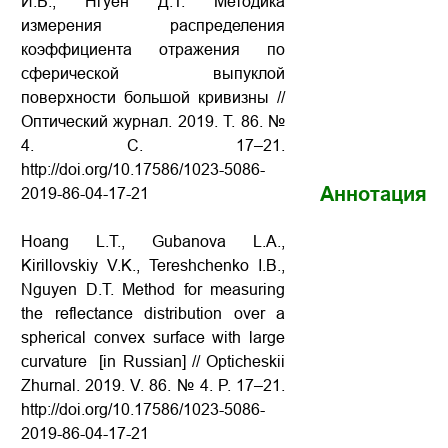
И.Б., Нгуен Д.Т. Методика
измерения распределения
коэффициента отражения по
сферической выпуклой
поверхности большой кривизны
//
Оптический журнал. 2019. Т. 86. №
4. С. 17–21.
http://doi.org/10.17586/1023-5086-
Аннотация
2019-86-04-17-21
Hoang L.T., Gubanova L.A.,
Kirillovskiy V.K., Tereshchenko I.B.,
Nguyen D.T. Method for measuring
the reflectance distribution over a
spherical convex surface with large
curvature
[in Russian] // Opticheskii
Zhurnal. 2019. V. 86. № 4. P. 17–21.
http://doi.org/10.17586/1023-5086-
2019-86-04-17-21