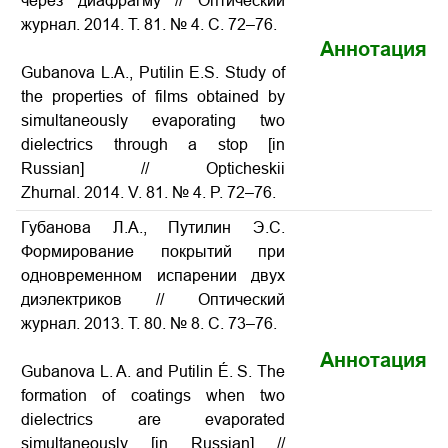
через диафрагму
// Оптический
журнал. 2014. Т. 81. № 4. С. 72–76.
Аннотация
Gubanova L.A., Putilin E.S.
Study of
the properties of films obtained by
simultaneously evaporating two
dielectrics through a stop
[in
Russian] // Opticheskii
Zhurnal. 2014. V. 81. № 4. P. 72–76.
Губанова Л.А., Путилин Э.С.
Формирование покрытий при
одновременном испарении двух
диэлектриков // Оптический
журнал. 2013. Т. 80. № 8. С. 73–76.
Аннотация
Gubanova L. A. and Putilin É. S. The
formation of coatings when two
dielectrics are evaporated
simultaneously [in Russian] //