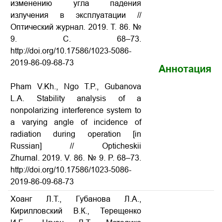
изменению угла падения
излучения в эксплуатации
//
Оптический журнал. 2019. Т. 86. №
9. С. 68–73.
http://doi.org/10.17586/1023-5086-
2019-86-09-68-73
Аннотация
Pham V.Kh., Ngo T.P., Gubanova
L.A. Stability analysis of a
nonpolarizing interference system to
a varying angle of incidence of
radiation during operation
[in
Russian] // Opticheskii
Zhurnal. 2019. V. 86. № 9. P. 68–73.
http://doi.org/10.17586/1023-5086-
2019-86-09-68-73
Хоанг Л.Т., Губанова Л.А.,
Кирилловский В.К., Терещенко