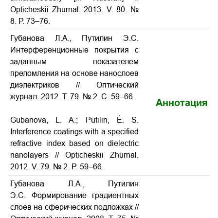
Opticheskii Zhurnal. 2013. V. 80. №
8. Р. 73–76.
Губанова Л.А., Путилин Э.С.
Интерференционные покрытия с
заданным показателем
преломления на основе нанослоев
диэлектриков // Оптический
журнал. 2012. Т. 79. № 2. С. 59–66.
Аннотация
Gubanova, L. A.; Putilin, É. S.
Interference coatings with a specified
refractive index based on dielectric
nanolayers // Opticheskii Zhurnal.
2012. V. 79. № 2. P. 59–66.
Губанова Л.А., Путилин
Э.С. Формирование градиентных
слоев на сферических подложках //