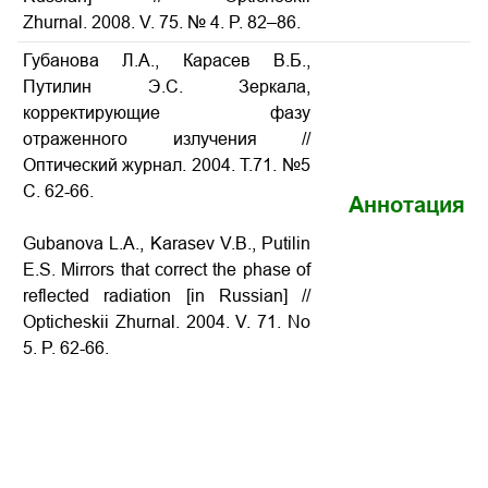
Zhurnal. 2008. V. 75. № 4. P. 82–86.
Губанова Л.А., Карасев B.Б.,
Путилин Э.С. Зеркала,
корректирующие фазу
отраженного излучения //
Оптический журнал. 2004. Т.71. №5
С. 62-66.
Аннотация
Gubanova L.A., Karasev V.B., Putilin
E.S. Mirrors that correct the phase of
reflected radiation
[in Russian] //
Opticheskii Zhurnal. 2004. V. 71. No
5. P.
62-66
.