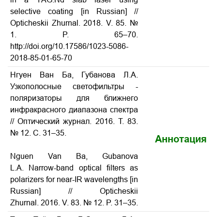
selective coating
[in Russian] //
Opticheskii Zhurnal. 2018. V. 85. №
1. P. 65–70.
http://doi.org/10.17586/1023-5086-
2018-85-01-65-70
Нгуен Ван Ба, Губанова Л.А.
Узкополосные светофильтры -
поляризаторы для ближнего
инфракрасного диапазона спектра
// Оптический журнал. 2016. Т. 83.
№ 12. С. 31–35.
Аннотация
Nguen Van Ba, Gubanova
L.A. Narrow-band optical filters as
polarizers for near-IR wavelengths
[in
Russian] // Opticheskii
Zhurnal. 2016. V. 83. № 12. P. 31–35.