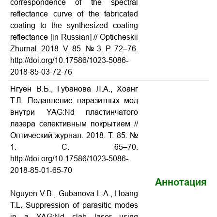
correspondence of the spectral
reflectance curve of the fabricated
coating to the synthesized coating
reflectance
[in Russian] // Opticheskii
Zhurnal. 2018. V. 85. № 3. P. 72–76.
http://doi.org/10.17586/1023-5086-
2018-85-03-72-76
Нгуен В.Б., Губанова Л.А., Хоанг
Т.Л. Подавление паразитных мод
внутри YAG:Nd пластинчатого
лазера селективным покрытием
//
Оптический журнал. 2018. Т. 85. №
1. С. 65–70.
http://doi.org/10.17586/1023-5086-
2018-85-01-65-70
Аннотация
Nguyen V.B., Gubanova L.A., Hoang
T.L. Suppression of parasitic modes
in a YAG:Nd slab laser using