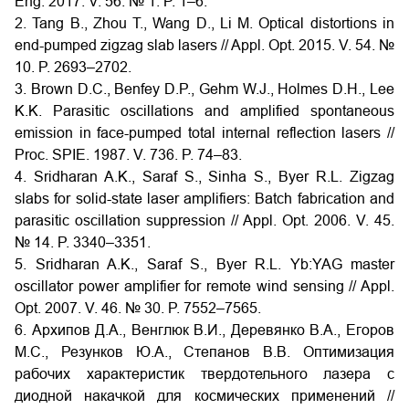
Eng. 2017. V. 56. № 1. P. 1–6.
2. Tang B., Zhou T., Wang D., Li M. Optical distortions in
end-pumped zigzag slab lasers // Appl. Opt. 2015. V. 54. №
10. P. 2693–2702.
3. Brown D.C., Benfey D.P., Gehm W.J., Holmes D.H., Lee
K.K. Parasitic oscillations and amplified spontaneous
emission in face-pumped total internal reflection lasers //
Proc. SPIE. 1987. V. 736. P. 74–83.
4. Sridharan A.K., Saraf S., Sinha S., Byer R.L. Zigzag
slabs for solid-state laser amplifiers: Batch fabrication and
parasitic oscillation suppression // Appl. Opt. 2006. V. 45.
№ 14. P. 3340–3351.
5. Sridharan A.K., Saraf S., Byer R.L. Yb:YAG master
oscillator power amplifier for remote wind sensing // Appl.
Opt. 2007. V. 46. № 30. P. 7552–7565.
6. Архипов Д.А., Венглюк В.И., Деревянко В.А., Егоров
М.С., Резунков Ю.А., Степанов В.В. Оптимизация
рабочих характеристик твердотельного лазера с
диодной накачкой для космических применений //