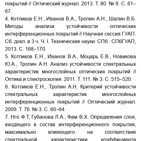
покрытий // Оптический журнал. 2013. Т. 80. № 9. С. 61–
67.
4. Котликов Е.Н., Иванов В.А., Тропин А.Н., Шалин В.Б.
Методы анализа устойчивости оптических
интерференционных покрытий // Научная сессия ГУАП.
Сб. докл. в 3 ч. Ч. I. Технические науки. СПб.: СПбГУАП,
2013. С. 168–170.
5. Котликов Е.Н., Иванов В.А., Моцарь Е.В., Новикова
Ю.А., Тропин А.Н. Анализ устойчивости спектральных
характеристик многослойных оптических покрытий //
Оптика и спектроскопия. 2011. Т. 111. № 3. С. 515–520.
6. Котликов Е.Н., Тропин А.Н. Критерий устойчивости
спектральных характеристик многослойных
интерференционных покрытий // Оптический журнал.
2009. Т. 76. № 3. С. 60–64.
7. Нго Ф.Т, Губанова Л.А., Фам В.Х. Определения слоя,
входящего в состав интерференционного покрытия,
максимально влияющего на соответствие
спектральной характеристики коэффициента