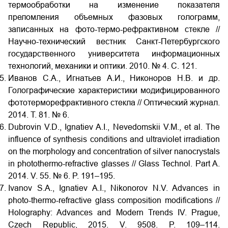
термообработки на изменение показателя
преломления объемных фазовых голограмм,
записанных на фото-термо-рефрактивном стекле //
Научно-технический вестник Санкт-Петербургского
государственного университета информационных
технологий, механики и оптики. 2010. № 4. С. 121.
Иванов С.А., Игнатьев А.И., Никоноров Н.В. и др.
Голографические характеристики модифицированного
фототерморефрактивного стекла // Оптический журнал.
2014. Т. 81. № 6.
Dubrovin V.D., Ignatiev A.I., Nevedomskii V.M., et al. The
influence of synthesis conditions and ultraviolet irradiation
on the morphology and concentration of silver nanocrystals
in photothermo-refractive glasses // Glass Technol. Part A.
2014. V. 55. № 6. P. 191–195.
Ivanov S.A., Ignatiev A.I., Nikonorov N.V. Advances in
photo-thermo-refractive glass composition modifications //
Holography: Advances and Modern Trends IV. Prague,
Czech Republic, 2015. V. 9508. P. 109–114.