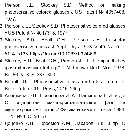
Pierson J.E., Stookey S.D. Method for making
photosensitive colored glasses // US Patent № 4057408.
1977.
Pierson J.E., Stookey S.D. Photosensitive colored glasses
// US Patent № 4017318. 1977.
Stookey S.D., Beall G.H., Pierson J.E. Full-color
photosensitive glass // J. Appl. Phys. 1978. V. 49. № 10. P.
5114–5123. https://doi.org/10.1063/1.324458
Stookey S.D., Beall G.H., Pierson J.I. Lichtempfindliches
glas mit massiver farbug // F. M.-Feinwerktech Mes. 1978.
Bd. 86. № 8. S. 387–390.
Borrelli N.F. Photosensitive glass and glass-ceramics.
Boca Raton: CRC Press, 2016. 245 p.
Аношкина Э.В., Евдосеева И. А., Панышева Е.И. и др.
О выделении микрокристаллической фазы в
мультихромном стекле // Физика и химия стекла. 1994.
Т. 20. № 1. С. 50–57.
Доценко А.В., Ефремов А.М., Захаров В.К. и др. О