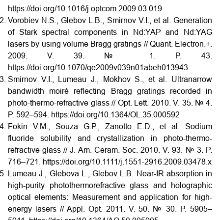
https://doi.org/10.1016/j.optcom.2009.03.019
Vorobiev N.S., Glebov L.B., Smirnov V.I., et al. Generation
of Stark spectral components in Nd:YAP and Nd:YAG
lasers by using volume Bragg gratings // Quant. Electron.+.
2009. V. 39. № 1. P. 43.
https://doi.org/10.1070/qe2009v039n01abeh013943
Smirnov V.I., Lumeau J., Mokhov S., et al. Ultranarrow
bandwidth moiré reflecting Bragg gratings recorded in
photo-thermo-refractive glass // Opt. Lett. 2010. V. 35. № 4.
P. 592–594. https://doi.org/10.1364/OL.35.000592
Fokin V.M., Souza G.P., Zanotto E.D., et al. Sodium
fluoride solubility and crystallization in photo-thermo-
refractive glass // J. Am. Ceram. Soc. 2010. V. 93. № 3. P.
716–721. https://doi.org/10.1111/j.1551-2916.2009.03478.x
Lumeau J., Glebova L., Glebov L.B. Near-IR absorption in
high-purity photothermorefractive glass and holographic
optical elements: Measurement and application for high-
energy lasers // Appl. Opt. 2011. V. 50. № 30. P. 5905–