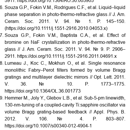
5911. https://doi.org/10.1364/AO.50.005905
Souza G.P., Fokin V.M., Rodrigues C.F., et al. Liquid–liquid
phase separation in photo‐thermo‐refractive glass // J. Am.
Ceram. Soc. 2011. V. 94. № 1. P. 145–150.
(https://doi.org/10.1111/j.1551-2916.2010.04053.x)
Souza G.P., Fokin V.M., Baptista C.A., et al. Effect of
bromine on NaF crystallization in photo-thermo-refractive
glass // J. Am. Ceram. Soc. 2011. V. 94. № 9. P. 2906–
2911. https://doi.org/10.1111/j.1551-2916.2011.04691.x
Lumeau J., Koc C., Mokhun O., et al. Single resonance
monolithic Fabry–Perot filters formed by volume Bragg
gratings and multilayer dielectric mirrors // Opt. Lett. 2011.
V. 36. № 10. P. 1773–1775.
https://doi.org/10.1364/OL.36.001773
Hemmer M., Joly Y., Glebov L.B., et al. Sub-5-pm linewidth,
130-nm-tuning of a coupled-cavity Ti:sapphire oscillator via
volume Bragg grating-based feedback // Appl. Phys. B.
2012. V. 106. № 4. P. 803–807.
https://doi.org/10.1007/s00340-012-4904-1