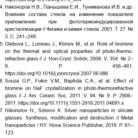
Никоноров Н.В., Панышева Е.И., Туниманова И.В. и др.
Влияние состава стекла на изменение показателя
преломления при фототермоиндуцированной
кристаллизации // Физика и химия стекла. 2001. T. 27. №
3. C. 241–249.
Glebova L., Lumeau J., Klimov M., et al. Role of bromine
on the thermal and optical properties of photo-thermo-
refractive glass // J. Non-Cryst. Solids. 2008. V. 354. № 2–
9. P. 456–461.
https://doi.org/10.1016/j.jnoncrysol.2007.06.086
Souza G.P., Fokin V.M., Baptista C.A., et al. Effect of
bromine on NaF crystallization in photo-thermorefractive
glass // J. Am. Ceram. Soc. 2011. V. 94. № 9. P. 2906–
2911. https://doi.org/10.1111/j.1551-2916.2011.04691.x
Nikonorov N., Sidorov A. Silver nanoparticles in silicate
glasses: Synthesis, modification and destruction // Metal
Nanoparticles / NY: Nova Science Publisher, 2018. P. 61–
123.