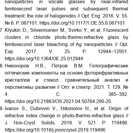
nanoparticles in silicate glasses by near-infrared
femtosecond laser pulses and subsequent thermal
treatment: the role of halogenides // Opt. Eng. 2016. V. 55.
№ 6. P. 067101. https://doi.org/10.1117/1.OE.55.6.067101
Klyukin D., Silvennoinen M., Svirko Y., et al. Fluorescent
clusters in chloride photo-thermo-refractive glass by
femtosecond laser bleaching of Ag nanoparticles // Opt.
Exp. 2017. V. 25. P. 12944–12951.
https://doi.org/10.1364/OE.25.012944
Никоноров Н.В., Петров В.М. Голографические
оптические компоненты на основе фоторефрактивных
кристаллов и стекол: сравнительный анализ и
перспективы развития // Опт. и спектр. 2021. Т. 129. №
4. С. 385‒392.
https://doi.org/10.21883/OS.2021.04.50764.290-20.
Ivanov S., Dubrovin V., Nikonorov N., et al. Origin of
refractive index change in photo-thermo-refractive glass //
J. Non-Cryst. Solids. 2019. V. 521. P. 119496.
https://doi.org/10.1016/j.jnoncrysol.2019.119496