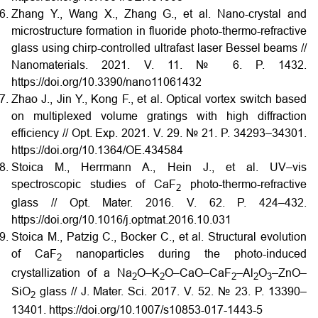
Zhang Y., Wang X., Zhang G., et al. Nano-crystal and
microstructure formation in fluoride photo-thermo-refractive
glass using chirp-controlled ultrafast laser Bessel beams //
Nanomaterials. 2021. V. 11. № 6. P. 1432.
https://doi.org/10.3390/nano11061432
Zhao J., Jin Y., Kong F., et al. Optical vortex switch based
on multiplexed volume gratings with high diffraction
efficiency // Opt. Exp. 2021. V. 29. № 21. P. 34293–34301.
https://doi.org/10.1364/OE.434584
Stoica M., Herrmann A., Hein J., et al. UV–vis
spectroscopic studies of CaF
photo-thermo-refractive
2
glass // Opt. Mater. 2016. V. 62. P. 424–432.
https://doi.org/10.1016/j.optmat.2016.10.031
Stoica M., Patzig C., Bocker C., et al. Structural evolution
of CaF
nanoparticles during the photo-induced
2
crystallization of a Na
O–K
O–CaO–CaF
–Al
O
–ZnO–
2
2
2
2
3
SiO
glass // J. Mater. Sci. 2017. V. 52. № 23. P. 13390–
2
13401. https://doi.org/10.1007/s10853-017-1443-5