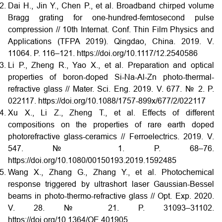
Dai H., Jin Y., Chen P., et al. Broadband chirped volume
Bragg grating for one-hundred-femtosecond pulse
compression // 10th Internat. Conf. Thin Film Physics and
Applications (TFPA 2019). Qingdao, China. 2019. V.
11064. P. 116–121. https://doi.org/10.1117/12.2540586
Li P., Zheng R., Yao X., et al. Preparation and optical
properties of boron-doped Si-Na-Al-Zn photo-thermal-
refractive glass // Mater. Sci. Eng. 2019. V. 677. № 2. P.
022117. https://doi.org/10.1088/1757-899x/677/2/022117
Xu X., Li Z., Zheng T., et al. Effects of different
compositions on the properties of rare earth doped
photorefractive glass-ceramics // Ferroelectrics. 2019. V.
547. № 1. P. 68–76.
https://doi.org/10.1080/00150193.2019.1592485
Wang X., Zhang G., Zhang Y., et al. Photochemical
response triggered by ultrashort laser Gaussian-Bessel
beams in photo-thermo-refractive glass // Opt. Exp. 2020.
V. 28. № 21. P. 31093–31102.
https://doi.org/10.1364/OE.401905