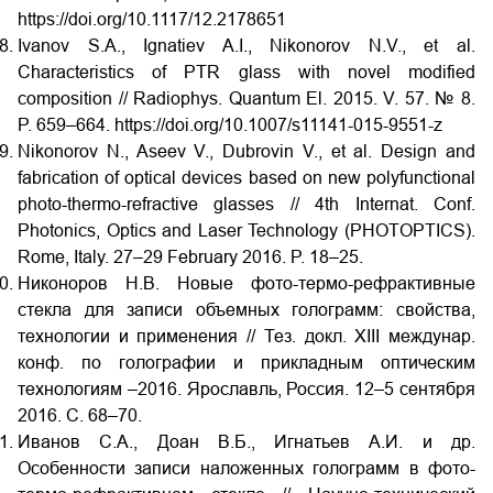
https://doi.org/10.1117/12.2178651
Ivanov S.A., Ignatiev A.I., Nikonorov N.V., et al.
Characteristics of PTR glass with novel modified
composition // Radiophys. Quantum El. 2015. V. 57. № 8.
P. 659–664. https://doi.org/10.1007/s11141-015-9551-z
Nikonorov N., Aseev V., Dubrovin V., et al. Design and
fabrication of optical devices based on new polyfunctional
photo-thermo-refractive glasses // 4th Internat. Conf.
Photonics, Optics and Laser Technology (PHOTOPTICS).
Rome, Italy. 27–29 February 2016. P. 18–25.
Никоноров Н.В. Новые фото-термо-рефрактивные
стекла для записи объемных голограмм: свойства,
технологии и применения // Тез. докл. XIII междунар.
конф. по голографии и прикладным оптическим
технологиям ‒2016. Ярославль, Россия. 12–5 сентября
2016. С. 68–70.
Иванов С.А., Доан В.Б., Игнатьев А.И. и др.
Особенности записи наложенных голограмм в фото-