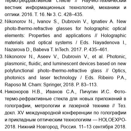
термо-рефрактивном стекле // Научно-технический
вестник информационных технологий, механики и
оптики. 2016. Т. 16. № 3. С. 428‒435.
Nikonorov N., Ivanov S., Dubrovin V., Ignatiev A. New
photo-thermo-refractive glasses for holographic optical
elements: Properties and applications // Holographic
materials and optical systems / Eds. Nayadenova I.,
Nazarova D., Babeva T. InTech. 2017. P. 435–461.
Nikonorov N., Aseev V., Dubrovin V., et al. Photonic,
plasmonic, fluidic, and luminescent devices based on new
polyfunctional photo–thermo-refractive glass // Optics,
photonics and laser technology / Eds. Ribeiro P.A.,
Raposo M. Cham: Springer, 2018. P. 83–113.
Никоноров Н.В., Иванов С.А., Пичугин И.С. Фото-
термо-рефрактивные стекла для новых приложений в
голографии, метрологии и лазерной технике // Тез.
докл. XV международной конференции по голографии
и прикладным оптическим технологиям — HOLOEXPO-
2018. Нижний
Новгород, Россия. 11–13 сентября 2018.