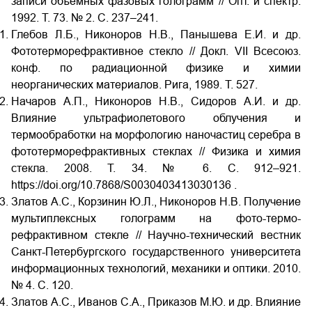
записи объемных фазовых голограмм // Опт. и спектр.
1992. Т. 73. № 2. С. 237–241.
Глебов Л.Б., Никоноров Н.В., Панышева Е.И. и др.
Фототерморефрактивное стекло // Докл. VII
Всесоюз.
конф. по радиационной физике и химии
неорганических материалов. Рига, 1989. Т. 527.
Начаров А.П., Никоноров Н.В., Сидоров А.И. и др.
Влияние ультрафиолетового облучения и
термообработки на морфологию наночастиц серебра в
фототерморефрактивных стеклах // Физика и химия
стекла. 2008. Т. 34. № 6. С. 912‒921.
https://doi.org/10.7868/S0030403413030136
.
Златов А.С., Корзинин Ю.Л., Никоноров Н.В. Получение
мультиплексных голограмм на фото-термо-
рефрактивном стекле //
Научно-технический вестник
Санкт-Петербургского государственного университета
информационных технологий, механики и оптики. 2010.
№ 4. С. 120.
Златов А.С., Иванов С.А., Приказов М.Ю. и др. Влияние