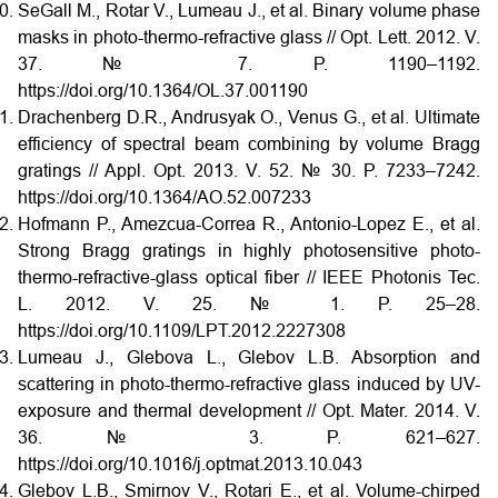
SeGall M., Rotar V., Lumeau J., et al. Binary volume phase
masks in photo-thermo-refractive glass // Opt. Lett. 2012. V.
37. № 7. P. 1190–1192.
https://doi.org/10.1364/OL.37.001190
Drachenberg D.R., Andrusyak O., Venus G., et al. Ultimate
efficiency of spectral beam combining by volume Bragg
gratings // Appl. Opt. 2013. V. 52. № 30. P. 7233–7242.
https://doi.org/10.1364/AO.52.007233
Hofmann P., Amezcua-Correa R., Antonio-Lopez E., et al.
Strong Bragg gratings in highly photosensitive photo-
thermo-refractive-glass optical fiber // IEEE Photonis Tec.
L. 2012. V. 25. № 1. P. 25–28.
https://doi.org/10.1109/LPT.2012.2227308
Lumeau J., Glebova L., Glebov L.B. Absorption and
scattering in photo-thermo-refractive glass induced by UV-
exposure and thermal development // Opt. Mater. 2014. V.
36. № 3. P. 621–627.
https://doi.org/10.1016/j.optmat.2013.10.043
Glebov L.B., Smirnov V., Rotari E., et al. Volume-chirped