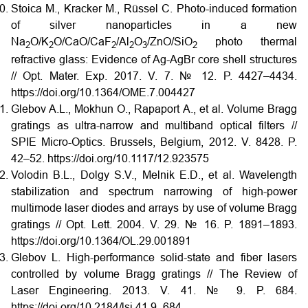
Stoica M., Kracker M., Rüssel C. Photo-induced formation
of silver nanoparticles in a new
Na
O/K
O/CaO/CaF
/Al
O
/ZnO/SiO
photo thermal
2
2
2
2
3
2
refractive glass: Evidence of Ag-AgBr core shell structures
// Opt. Mater. Exp. 2017. V. 7. № 12. P. 4427–4434.
https://doi.org/10.1364/OME.7.004427
Glebov A.L., Mokhun O., Rapaport A., et al. Volume Bragg
gratings as ultra-narrow and multiband optical filters //
SPIE Micro-Optics. Brussels, Belgium, 2012. V. 8428. P.
42–52. https://doi.org/10.1117/12.923575
Volodin B.L., Dolgy S.V., Melnik E.D., et al. Wavelength
stabilization and spectrum narrowing of high-power
multimode laser diodes and arrays by use of volume Bragg
gratings // Opt. Lett. 2004. V. 29. № 16. P. 1891–1893.
https://doi.org/10.1364/OL.29.001891
Glebov L. High-performance solid-state and fiber lasers
controlled by volume Bragg gratings // The Review of
Laser Engineering. 2013. V. 41. № 9. P. 684.
https://doi.org/10.2184/lsj.41.9_684