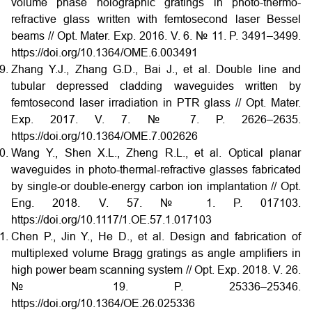
volume phase holographic gratings in photo-thermo-
refractive glass written with femtosecond laser Bessel
beams // Opt. Mater. Exp. 2016. V. 6. № 11. P. 3491–3499.
https://doi.org/10.1364/OME.6.003491
Zhang Y.J., Zhang G.D., Bai J., et al. Double line and
tubular depressed cladding waveguides written by
femtosecond laser irradiation in PTR glass // Opt. Mater.
Exp. 2017. V. 7. № 7. P. 2626–2635.
https://doi.org/10.1364/OME.7.002626
Wang Y., Shen X.L., Zheng R.L., et al. Optical planar
waveguides in photo-thermal-refractive glasses fabricated
by single-or double-energy carbon ion implantation // Opt.
Eng. 2018. V. 57. № 1. P. 017103.
https://doi.org/10.1117/1.OE.57.1.017103
Chen P., Jin Y., He D., et al. Design and fabrication of
multiplexed volume Bragg gratings as angle amplifiers in
high power beam scanning system // Opt. Exp. 2018. V. 26.
№ 19. P. 25336–25346.
https://doi.org/10.1364/OE.26.025336