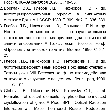
Россия. 08–09 сентября 2020. С. 48–55.
Боргман В.А., Глебов Л.Б., Никоноров Н.В. и др.
Фототерморефрактивный эффект в силикатных
стеклах // Докл. АН СССР. 1989. Т. 309. № 2. С. 336–339.
Глебов Л.Б., Никоноров Н.В., Панышева Е.И. и др.
Новые возможности фоточувствительных
стеклокристаллических материалов для оптической
записи информации // Тезисы докл. Всесоюз. конф.
«Проблемы оптической памяти». Москва, 1990. С. 22–
23.
Глебов Л.Б., Никоноров Н.В., Петровский Г.Т. и др.
Фототерморефрактивный эффект в оксидных стеклах //
Тезисы докл. VIII
Всесоюз. конф. по взаимодействию
оптического излучения с веществом. Ленинград, 1990.
Т. 1. С. 104.
Glebov L.B., Nikonorov N.V., Petrovsky G.T., et al.
Formation of optical elements by photo-thermo-induced
crystallization of glass // Proc. SPIE: Optical Radiation
Interaction with Matter. Leningrad, Russian Federation.