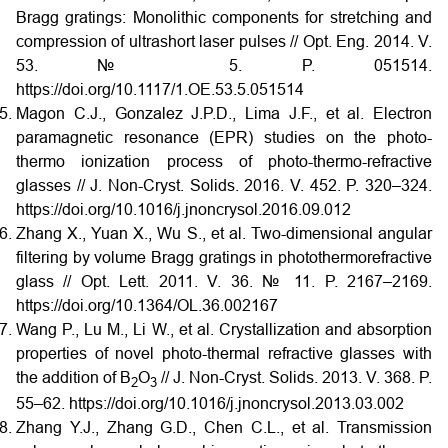
Bragg gratings: Monolithic components for stretching and
compression of ultrashort laser pulses // Opt. Eng. 2014. V.
53. № 5. P. 051514.
https://doi.org/10.1117/1.OE.53.5.051514
Magon C.J., Gonzalez J.P.D., Lima J.F., et al. Electron
paramagnetic resonance (EPR) studies on the photo-
thermo ionization process of photo-thermo-refractive
glasses // J. Non-Cryst. Solids. 2016. V. 452. P. 320–324.
https://doi.org/10.1016/j.jnoncrysol.2016.09.012
Zhang X., Yuan X., Wu S., et al. Two-dimensional angular
filtering by volume Bragg gratings in photothermorefractive
glass // Opt. Lett. 2011. V. 36. № 11. P. 2167–2169.
https://doi.org/10.1364/OL.36.002167
Wang P., Lu M., Li W., et al. Crystallization and absorption
properties of novel photo-thermal refractive glasses with
the addition of B
O
// J. Non-Cryst. Solids. 2013. V. 368. P.
2
3
55–62. https://doi.org/10.1016/j.jnoncrysol.2013.03.002
Zhang Y.J., Zhang G.D., Chen C.L., et al. Transmission