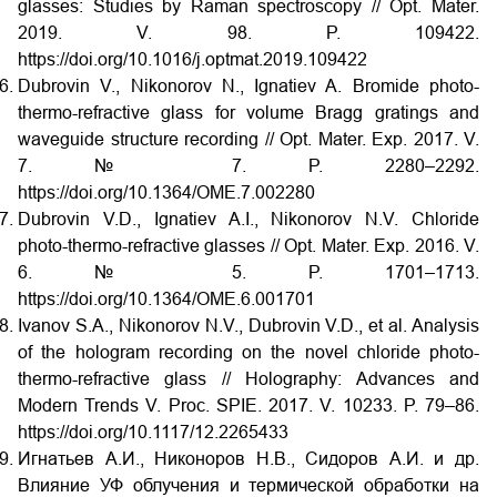
glasses: Studies by Raman spectroscopy // Opt. Mater.
2019. V. 98. P. 109422.
https://doi.org/10.1016/j.optmat.2019.109422
Dubrovin V., Nikonorov N., Ignatiev A. Bromide photo-
thermo-refractive glass for volume Bragg gratings and
waveguide structure recording // Opt. Mater. Exp. 2017. V.
7. № 7. P. 2280–2292.
https://doi.org/10.1364/OME.7.002280
Dubrovin V.D., Ignatiev A.I., Nikonorov N.V. Chloride
photo-thermo-refractive glasses // Opt. Mater. Exp. 2016. V.
6. № 5. P. 1701–1713.
https://doi.org/10.1364/OME.6.001701
Ivanov S.A., Nikonorov N.V., Dubrovin V.D., et al. Analysis
of the hologram recording on the novel chloride photo-
thermo-refractive glass // Holography: Advances and
Modern Trends V. Proc. SPIE. 2017. V. 10233. P. 79–86.
https://doi.org/10.1117/12.2265433
Игнатьев А.И., Никоноров Н.В., Сидоров А.И. и др.
Влияние УФ облучения и термической обработки на