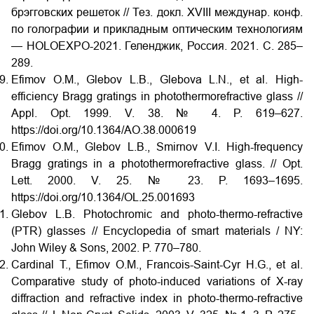
брэгговских решеток // Тез. докл. XVIII
междунар. конф.
по голографии и прикладным оптическим технологиям
— HOLOEXPO-2021. Геленджик, Россия. 2021. С. 285‒
289.
Efimov O.M., Glebov L.B., Glebova L.N., et al. High-
efficiency Bragg gratings in photothermorefractive glass //
Appl. Opt. 1999. V. 38. № 4. P. 619–627.
https://doi.org/10.1364/AO.38.000619
Efimov O.M., Glebov L.B., Smirnov V.I. High-frequency
Bragg gratings in a photothermorefractive glass. // Opt.
Lett. 2000. V. 25. № 23. P. 1693–1695.
https://doi.org/10.1364/OL.25.001693
Glebov L.B. Photochromic and photo-thermo-refractive
(PTR) glasses // Encyclopedia of smart materials / NY:
John Wiley & Sons, 2002. P. 770–780.
Cardinal T., Efimov O.M., Francois-Saint-Cyr H.G., et al.
Comparative study of photo-induced variations of X-ray
diffraction and refractive index in photo-thermo-refractive