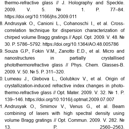
thermo-refractive glass // J. Holography and Speckle.
2009. V. 5. № 1. P. 77–84.
https://doi.org/10.1166/jhs.2009.011
Andrusyak O., Canioni L., Cohanoschi I., et al. Cross-
correlation technique for dispersion characterization of
chirped volume Bragg gratings // Appl. Opt. 2009. V. 48. №
30. P. 5786–5792. https://doi.org/10.1364/AO.48.005786
Souza G.P., Fokin V.M., Zanotto E.D., et al. Micro and
nanostructures in partially crystallised
photothermorefractive glass // Phys. Chem. Glasses-B.
2009. V. 50. № 5. P. 311–320.
Lumeau J., Glebova L., Golubkov V., et al. Origin of
crystallization-induced refractive index changes in photo-
thermo-refractive glass // Opt. Mater. 2009. V. 32. № 1. P.
139–146. https://doi.org/10.1016/j.optmat.2009.07.007
Andrusyak O., Smirnov V., Venus G., et al. Beam
combining of lasers with high spectral density using
volume Bragg gratings // Opt. Commun. 2009. V. 282. №
13. P. 2560–2563.