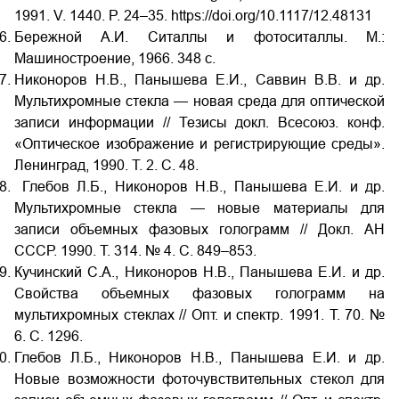
1991. V. 1440. P. 24–35. https://doi.org/10.1117/12.48131
Бережной А.И. Ситаллы и фотоситаллы. М.:
Машиностроение, 1966. 348 с.
Никоноров Н.В., Панышева Е.И., Саввин В.В. и др.
Мультихромные стекла — новая среда для оптической
записи информации // Тезисы докл. Всесоюз. конф.
«Оптическое изображение и регистрирующие среды».
Ленинград, 1990. Т. 2. С. 48.
Глебов Л.Б., Никоноров Н.В., Панышева Е.И. и др.
Мультихромные стекла — новые материалы для
записи объемных фазовых голограмм // Докл. АН
СССР. 1990. Т. 314. № 4. С. 849–853.
Кучинский С.А., Никоноров Н.В., Панышева Е.И. и др.
Свойства объемных фазовых голограмм на
мультихромных стеклах // Опт. и спектр. 1991. Т. 70. №
6. С. 1296.
Глебов Л.Б., Никоноров Н.В., Панышева Е.И. и др.
Новые возможности фоточувствительных стекол для