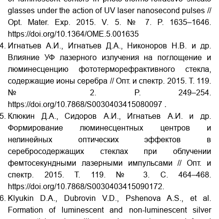
glasses under the action of UV laser nanosecond pulses //
Opt. Mater. Exp. 2015. V. 5. № 7. P. 1635–1646.
https://doi.org/10.1364/OME.5.001635
Игнатьев А.И., Игнатьев Д.А., Никоноров Н.В. и др.
Влияние УФ лазерного излучения на поглощение и
люминесценцию фототерморефрактивного стекла,
содержащие ионы серебра // Опт. и спектр. 2015. Т. 119.
№ 2. P. 249‒254.
https://doi.org/10.7868/S0030403415080097
.
Клюкин Д.А., Сидоров А.И., Игнатьев А.И. и др.
Формирование люминесцентных центров и
нелинейных оптических эффектов в
серебросодержащих стеклах при облучении
фемтосекундными лазерными импульсами // Опт. и
спектр. 2015. Т. 119. № 3. С. 464‒468.
https://doi.org/10.7868/S0030403415090172.
Klyukin D.A., Dubrovin V.D., Pshenova A.S., et al.
Formation of luminescent and non-luminescent silver