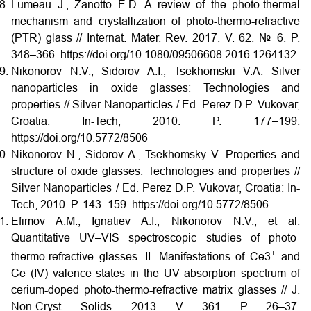
Lumeau J., Zanotto E.D. A review of the photo-thermal
mechanism and crystallization of photo-thermo-refractive
(PTR) glass // Internat. Mater. Rev. 2017. V. 62. № 6. P.
348–366. https://doi.org/10.1080/09506608.2016.1264132
Nikonorov N.V., Sidorov A.I., Tsekhomskii V.A. Silver
nanoparticles in oxide glasses: Technologies and
properties // Silver Nanoparticles / Ed. Perez D.P. Vukovar,
Croatia: In-Tech, 2010. P. 177–199.
https://doi.org/10.5772/8506
Nikonorov N., Sidorov A., Tsekhomsky V. Properties and
structure of oxide glasses:
Technologies and properties //
Silver Nanoparticles / Ed. Perez D.P. Vukovar, Croatia: In-
Tech, 2010. P. 143–159. https://doi.org/10.5772/8506
Efimov A.M., Ignatiev A.I., Nikonorov N.V., et al.
Quantitative UV–VIS spectroscopic studies of photo-
+
thermo-refractive glasses. II. Manifestations of Ce3
and
Ce (IV) valence states in the UV absorption spectrum of
cerium-doped photo-thermo-refractive matrix glasses // J.
Non-Cryst. Solids. 2013. V.
361. P.
26–37.