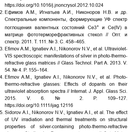
https://doi.org/10.1016/j.jnoncrysol.2012.10.024
Ефимов А.М., Игнатьев А.И., Никоноров Н.В. и др.
Спектральные компоненты, формирующие УФ спектр
+
поглощения валентных состояний Ce3
и Ce(IV) в
матрице фототерморефрактивных стекол // Опт. и
спектр. 2011. Т. 111. № 3. С. 458‒465.
Efimov A.M., Ignatiev A.I., Nikonorov N.V., et al. Ultraviolet-
VIS spectroscopic manifestations of silver in photo-thermo-
refractive glass matrices // Glass Technol. Part A. 2013. V.
54. № 4. P. 155–164.
Efimov A.M., Ignatiev A.I., Nikonorov N.V., et al. Photo‐
thermo-refractive glasses: Effects of dopants on their
ultraviolet absorption spectra // Internat. J. Appl. Glass Sci.
2015. V. 6. № 2. P. 109–127.
https://doi.org/10.1111/ijag.12116
Sidorov A.I., Nikonorov N.V., Ignatiev A.I., et al. The effect
of UV irradiation and thermal treatments on structural
properties of silver-containing photo-thermo-refractive