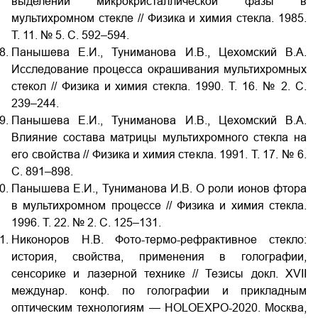
выделении микрокристаллической фазы в
мультихромном стекле // Физика и химия стекла. 1985.
Т. 11. № 5. С. 592–594.
Панышева Е.И., Туниманова И.В., Цехомский В.А.
Исследование процесса окрашивания мультихромных
стекол // Физика и химия стекла. 1990. Т. 16. № 2. С.
239–244.
Панышева Е.И., Туниманова И.В., Цехомский В.А.
Влияние состава матрицы мультихромного стекла на
его свойства // Физика и химия стекла. 1991. Т. 17. № 6.
С. 891–898.
Панышева Е.И., Туниманова И.В. О роли ионов фтора
в мультихромном процессе // Физика и химия стекла.
1996. Т. 22. № 2. С. 125–131.
Никоноров Н.В. Фото-термо-рефрактивное стекло:
история, свойства, применения в голографии,
сенсорике и лазерной технике // Тезисы докл. XVII
междунар. конф. по голографии и прикладным
оптическим технологиям — HOLOEXPO-2020. Москва,