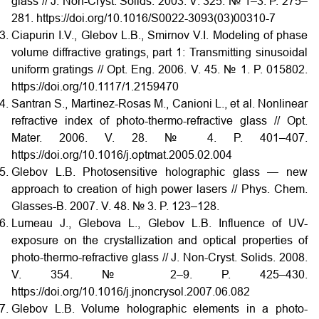
glass // J. Non-Cryst. Solids. 2003. V. 325. № 1–3. P. 275–
281. https://doi.org/10.1016/S0022-3093(03)00310-7
Ciapurin I.V., Glebov L.B., Smirnov V.I. Modeling of phase
volume diffractive gratings, part 1: Transmitting sinusoidal
uniform gratings // Opt. Eng. 2006. V. 45. № 1. P. 015802.
https://doi.org/10.1117/1.2159470
Santran S., Martinez-Rosas M., Canioni L., et al. Nonlinear
refractive index of photo-thermo-refractive glass // Opt.
Mater. 2006. V. 28. № 4. P. 401–407.
https://doi.org/10.1016/j.optmat.2005.02.004
Glebov L.B. Photosensitive holographic glass — new
approach to creation of high power lasers // Phys. Chem.
Glasses-B. 2007. V. 48. № 3. P. 123–128.
Lumeau J., Glebova L., Glebov L.B. Influence of UV-
exposure on the crystallization and optical properties of
photo-thermo-refractive glass // J. Non-Cryst. Solids. 2008.
V. 354. № 2–9. P. 425–430.
https://doi.org/10.1016/j.jnoncrysol.2007.06.082
Glebov L.B. Volume holographic elements in a photo-