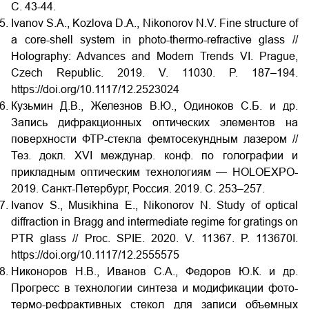
С. 43-44.
Ivanov S.A., Kozlova D.A., Nikonorov N.V. Fine structure of
a core-shell system in photo-thermo-refractive glass //
Holography: Advances and Modern Trends VI. Prague,
Czech Republic. 2019. V. 11030. P. 187–194.
https://doi.org/10.1117/12.2523024
Кузьмин Д.В., Железнов В.Ю., Одиноков С.Б. и др.
Запись дифракционных оптических элементов на
поверхности ФТР-стекла фемтосекундным лазером //
Тез. докл. XVI
междунар. конф. по голографии и
прикладным оптическим технологиям — HOLOEXPO-
2019. Санкт-Петербург, Россия. 2019. С. 253‒257.
Ivanov S., Musikhina E., Nikonorov N. Study of optical
diffraction in Bragg and intermediate regime for gratings on
PTR glass // Proc. SPIE. 2020. V. 11367. P. 113670I.
https://doi.org/10.1117/12.2555575
Никоноров Н.В., Иванов С.А., Федоров Ю.К. и др.
Прогресс в технологии синтеза и модификации фото-
термо-рефрактивных стекол для записи объемных