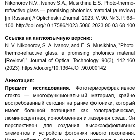
Nikonorov N.V., Ivanov S.A., Musikhina E.S. Photo-thermo-
refractive glass — promising photonics material (a review)
[in Russian] // Opticheskii Zhurnal. 2023. V. 90. № 3. P. 68–
100. http://doi.org/10.17586/1023-5086-2023-90-03-68-100
Ссылка на англоязычную версию:
N. V. Nikonorov, S. A. Ivanov, and E. S. Musikhina, "Photo-
thermo-refractive glass: a promising photonics material
[Review]," Journal of Optical Technology. 90(3), 142-160
(2023). https://doi.org/10.1364/JOT.90.000142
Аннотация:
Предмет исследования.
Фототерморефрактивное
стекло — многофункциональный материал, крайне
востребованный сегодня на рынке фотоники, который
имеет большой потенциал как голографическая,
люминесцентная, ионообменная и лазерная среда. Он
перспективен для создания высокоэффективных
элементов и устройств фотоники нового поколения.