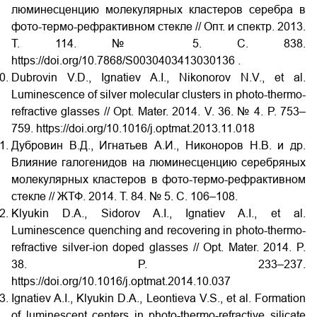
люминесценцию молекулярных кластеров серебра в
фото-термо-рефрактивном стекле // Опт. и спектр. 2013.
Т. 114. № 5. С. 838.
https://doi.org/10.7868/S0030403413030136 .
Dubrovin V.D., Ignatiev A.I., Nikonorov N.V., et al.
Luminescence of silver molecular clusters in photo-thermo-
refractive glasses // Opt. Mater. 2014. V. 36. № 4. P. 753–
759. https://doi.org/10.1016/j.optmat.2013.11.018
Дубровин В.Д., Игнатьев А.И., Никоноров Н.В. и др.
Влияние галогенидов на люминесценцию серебряных
молекулярных кластеров в фото-термо-рефрактивном
стекле // ЖТФ. 2014. Т. 84. № 5. С. 106–108.
Klyukin D.A., Sidorov A.I., Ignatiev A.I., et al.
Luminescence quenching and recovering in photo-thermo-
refractive silver-ion doped glasses // Opt. Mater. 2014. P.
38. P. 233–237.
https://doi.org/10.1016/j.optmat.2014.10.037
Ignatiev A.I., Klyukin D.A., Leontieva V.S., et al. Formation
of luminescent centers in photo-thermo-refractive silicate