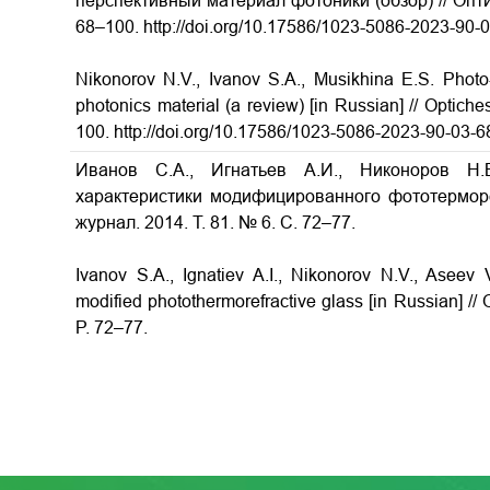
перспективный материал фотоники (обзор) // Опти
68–100. http://doi.org/10.17586/1023-5086-2023-90-
Nikonorov N.V., Ivanov S.A., Musikhina E.S. Photo
photonics material (a review) [in Russian] // Optiche
100. http://doi.org/10.17586/1023-5086-2023-90-03-6
Иванов С.А., Игнатьев А.И., Никоноров Н.
характеристики модифицированного фототермор
журнал. 2014. Т. 81. № 6. С. 72–77.
Ivanov S.A., Ignatiev A.I., Nikonorov N.V., Aseev
modified photothermorefractive glass
[in Russian] //
P. 72–77.