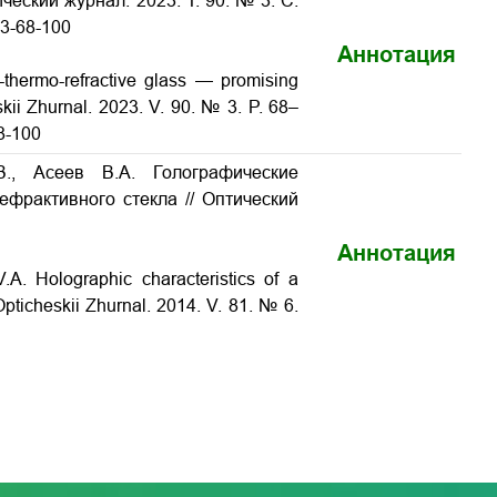
ческий журнал. 2023. Т. 90. № 3. С.
03-68-100
Аннотация
-thermo-refractive glass — promising
skii Zhurnal. 2023. V. 90. № 3. P. 68–
8-100
В., Асеев В.А. Голографические
ефрактивного стекла
// Оптический
Аннотация
 V.A.
Holographic characteristics of a
 Opticheskii Zhurnal. 2014. V. 81. № 6.