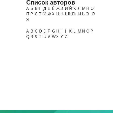
Список авторов
А
Б
В
Г
Д
Е
Ё
Ж
З
И
Й
К
Л
М
Н
О
П
Р
С
Т
У
Ф
Х
Ц
Ч
Ш
Щ
Ъ
Ы
Ь
Э
Ю
Я
A
B
C
D
E
F
G
H
I
J
K
L
M
N
O
P
Q
R
S
T
U
V
W
X
Y
Z