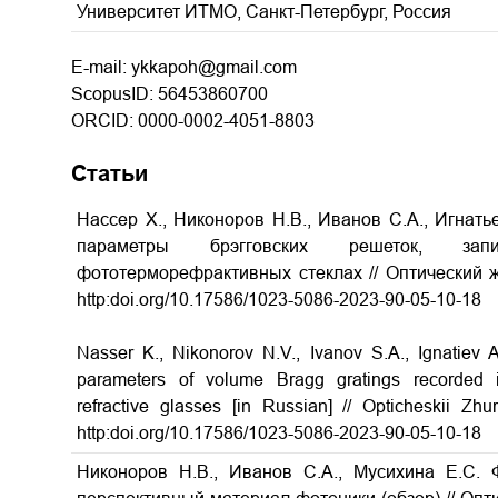
Университет ИТМО, Санкт-Петербург, Россия
E-mail: ykkapoh@gmail.com
ScopusID: 56453860700
ORCID: 0000-0002-4051-8803
Статьи
Нассер Х., Никоноров Н.В., Иванов С.А., Игнат
параметры брэгговских решеток, за
фототерморефрактивных стеклах // Оптический жу
http:doi.org/10.17586/1023-5086-2023-90-05-10-18
Nasser K., Nikonorov N.V., Ivanov S.A., Ignatiev 
parameters of volume Bragg gratings recorded in
refractive glasses [in Russian] // Opticheskii Z
http:doi.org/10.17586/1023-5086-2023-90-05-10-18
Никоноров Н.В., Иванов С.А., Мусихина Е.С.