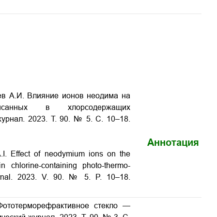
ьев А.И. Влияние ионов неодима на
писанных в хлорсодержащих
рнал. 2023. Т. 90. № 5. С. 10–18.
Аннотация
A.I. Effect of neodymium ions on the
 chlorine-containing photo-thermo-
hurnal. 2023. V. 90. № 5. P. 10–18.
 Фототерморефрактивное стекло —