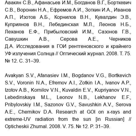
Авакян С.В., Афанасьев И.М., Богданов В.Г., Борткевич
С.В., Воронин Н.А., Ефремов А.И., Зоткин И.А., Иванов
А.П., Изотов А.Б., Корнилов В.Н., Кувалдин Э.В.,
Куприянов В.Н., Лебединская М.Л., Леонов Н.Б.,
Леханов Е.Ф., Прибыловский И.М., Сазонов Г.В.,
Савушкин А.В., Серова А.Е., Черников
Д.А. Исследования в ГОИ рентгеновского и крайнего
УФ излучения Солнца // Оптический журнал. 2008. Т. 75.
№ 12. С. 31–39.
Avakyan S.V., Afanasiev I.M., Bogdanov V.G., Bortkevich
S.V., Voronin N.A., Efremov A.I., Zotkin I.A., Ivanov A.P.,
Izotov A.B., Kornilov V.N., Kuvaldin E.V., Kupriyanov V.N.,
Lebedinskaya M.L., Leonov N.B., Lekhanov E.F.,
Pribylovskiy I.M., Sazonov G.V., Savushkin A.V., Serova
A.E., Chernikov D.A. Research at GOI on x-rays and
extreme-UV radiation from the sun [in Russian] //
Opticheskii Zhurnal. 2008. V. 75. № 12. P. 31–39.