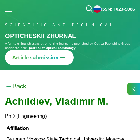
ISSN: 1023-5086
SCIENTIFIC AND TECHNICAL
OPTICHESKII ZHURNAL
A full-text English translation of the journal is published by Optica Publishing Group
under the title
“Journal of Optical Technology”
Article submission
Back
Achildiev, Vladimir M.
PhD (Engineering)
Affiliation
Bauman Moscow State Technical University, Moscow,