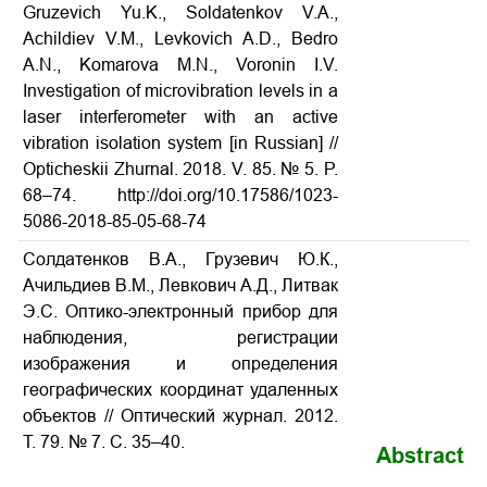
Gruzevich Yu.K., Soldatenkov V.A.,
Achildiev V.M., Levkovich A.D., Bedro
A.N., Komarova M.N., Voronin I.V.
Investigation of microvibration levels in a
laser interferometer with an active
vibration isolation system
[in Russian] //
Opticheskii Zhurnal.
2018. V. 85. № 5. P.
68–74. http://doi.org/10.17586/1023-
5086-2018-85-05-68-74
Солдатенков В.А., Грузевич Ю.К.,
Ачильдиев В.М., Левкович А.Д., Литвак
Э.С. Оптико-электронный прибор для
наблюдения, регистрации
изображения и определения
географических координат удаленных
объектов // Оптический журнал. 2012.
Т. 79. № 7. С. 35–40.
Abstract