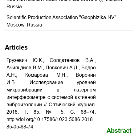
Russia
Scientific Production Association "Geophizika-NV",
Moscow, Russia
Articles
Грузевич Ю.К., Солдатенков В.А.,
Ачильдиев В.М., Левкович А.Д., Бедро
А.Н., Комарова М.Н., Воронин
И.В. Исследование уровней
микровибрации в лазерном
интерферометре с системой активной
виброизоляции
// Оптический журнал.
2018. Т. 85. № 5. С. 68–74.
http://doi.org/10.17586/1023-5086-2018-
85-05-68-74
Abstract