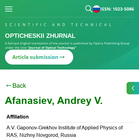
ISSN: 1023-5086
SCIENTIFIC AND TECHNICAL
OPTICHESKII ZHURNAL
A full-text English translation of the journal is published by Optica Publishing Group
under the title
“Journal of Optical Technology”
Article submission
Back
Afanasiev, Andrey V.
Affiliation
A.V. Gaponov-Grekhov Institute of Applied Physics of
RAS, Nizhny Novgorod, Russia