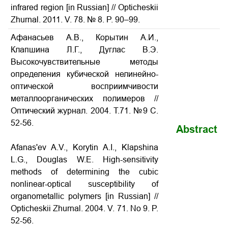
infrared region [in Russian] // Opticheskii
Zhurnal. 2011. V. 78. № 8. P. 90–99.
Афанасьев А.В., Корытин А.И.,
Клапшина Л.Г., Дуглас В.Э.
Высокочувствительные методы
определения кубической нелинейно-
оптической восприимчивости
металлоорганических полимеров //
Оптический журнал. 2004. Т.71. №9 С.
52-56.
Abstract
Afanas'ev A.V., Korytin A.I., Klapshina
L.G., Douglas W.E. High-sensitivity
methods of determining the cubic
nonlinear-optical susceptibility of
organometallic polymers
[in Russian] //
Opticheskii Zhurnal. 2004. V. 71. No
9. P.
52-56
.