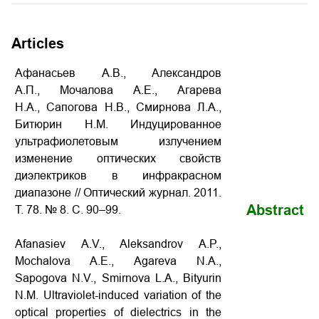
Articles
Афанасьев А.В., Александров
А.П., Мочалова А.Е., Агарева
Н.А., Сапогова Н.В., Смирнова Л.А.,
Битюрин Н.М. Индуцированное
ультрафиолетовым излучением
изменение оптических свойств
диэлектриков в инфракрасном
диапазоне // Оптический журнал. 2011.
Abstract
Т. 78. № 8. С. 90–99.
Afanasiev A.V., Aleksandrov A.P.,
Mochalova A.E., Agareva N.A.,
Sapogova N.V., Smirnova L.A., Bityurin
N.M. Ultraviolet-induced variation of the
optical properties of dielectrics in the