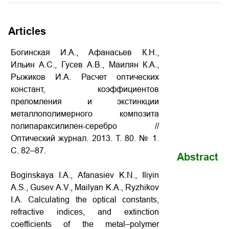
Articles
Богинская И.А., Афанасьев К.Н.,
Ильин А.С., Гусев А.В., Маилян К.А.,
Рыжиков И.А. Расчет оптических
констант, коэффициентов
преломления и экстинкции
металлополимерного композита
полипараксилилен-серебро
//
Оптический журнал. 2013. Т. 80. № 1.
С. 82–87.
Abstract
Boginskaya I.A., Afanasiev K.N., Iliyin
A.S., Gusev A.V., Mailyan K.A., Ryzhikov
I.A.
Calculating the optical constants,
refractive indices, and extinction
coefficients of the metal–polymer