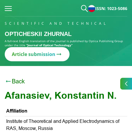
ISSN: 1023-5086
SCIENTIFIC AND TECHNICAL
OPTICHESKII ZHURNAL
A full-text English translation of the journal is published by Optica Publishing Group
under the title
“Journal of Optical Technology”
Article submission
Back
Afanasiev, Konstantin N.
Affiliation
Institute of Theoretical and Applied Electrodynamics of
RAS, Mosсow, Russia