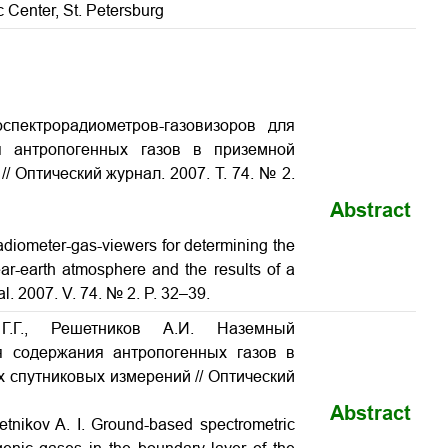
ic Center, St. Petersburg
спектрорадиометров-газовизоров для
я антропогенных газов в приземной
/ Оптический журнал. 2007. Т. 74. № 2.
Abstract
adiometer-gas-viewers for determining the
ear-earth atmosphere and the results of a
al. 2007. V. 74. № 2. P. 32–39.
.Г., Решетников А.И. Наземный
я содержания антропогенных газов в
 спутниковых измерений // Оптический
Abstract
tnikov A. I. Ground-based spectrometric