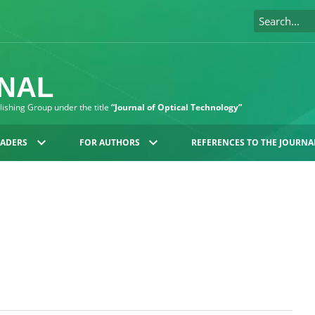
RNAL
blishing Group under the title
“Journal of Optical Technology”
EADERS
FOR AUTHORS
REFERENCES TO THE JOURNA