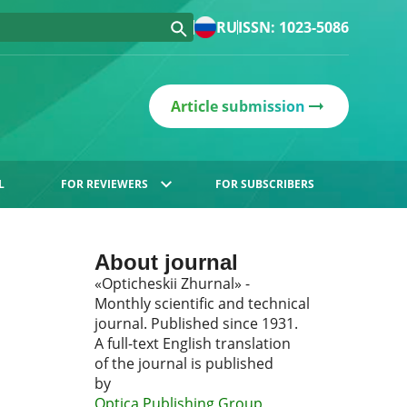
RU
ISSN: 1023-5086
Article submission
L
FOR REVIEWERS
FOR SUBSCRIBERS
About journal
«Opticheskii Zhurnal» -
Monthly scientific and technical
journal. Published since 1931.
A full-text English translation
of the journal is published
by
Optica Publishing Group