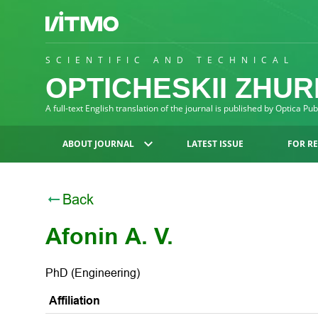
SCIENTIFIC AND TECHNICAL
OPTICHESKII ZHU
A full-text English translation of the journal is published by Optica Pu
ABOUT JOURNAL
LATEST ISSUE
FOR R
Back
Afonin А. V.
PhD (Engineering)
Affiliation