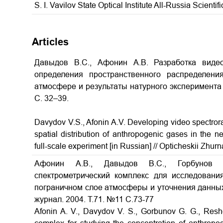
S. I. Vavilov State Optical Institute All-Russia Scientif
Articles
Давыдов В.С., Афонин А.В. Разработка видео
определения пространственного распределени
атмосфере и результаты натурного эксперимента /
С. 32–39.
Davydov V.S., Afonin A.V. Developing video spectror
spatial distribution of anthropogenic gases in the n
full-scale experiment [in Russian] // Opticheskii Zhurn
Афонин А.В., Давыдов В.С., Горбунов Г
спектрометрический комплекс для исследовани
пограничном слое атмосферы и уточнения данных
журнал. 2004. Т.71. №11 С.73-77
Afonin A. V., Davydov V. S., Gorbunov G. G., Reshe