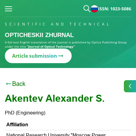
ISSN: 1023-5086
SCIENTIFIC AND TECHNICAL
OPTICHESKII ZHURNAL
A full-text English translation of the journal is published by Optica Publishing Group
under the title
“Journal of Optical Technology”
Article submission
Back
Akentev Alexander S.
PhD (Engineering)
Affiliation
National Research University "Moscow Power