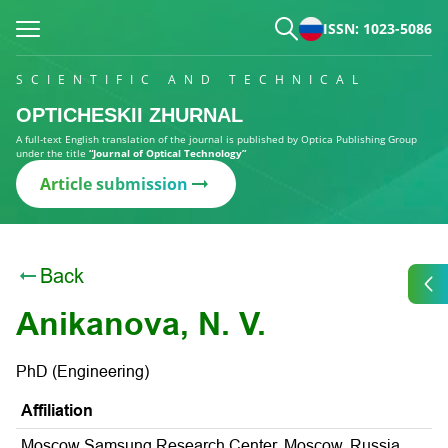
ISSN: 1023-5086
SCIENTIFIC AND TECHNICAL
OPTICHESKII ZHURNAL
A full-text English translation of the journal is published by Optica Publishing Group
under the title
“Journal of Optical Technology”
Article submission
Back
Anikanova, N. V.
PhD (Engineering)
Affiliation
Moscow Samsung Research Center, Moscow, Russia