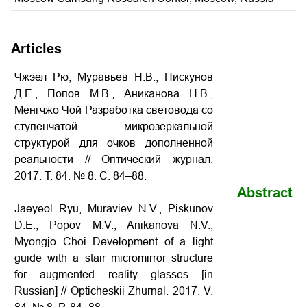
Articles
Чжэел Рю, Муравьев Н.В., Пискунов
Д.Е., Попов М.В., Аниканова Н.В.,
Менгчжо Чой Разработка световода со
ступенчатой микрозеркальной
структурой для очков дополненной
реальности
// Оптический журнал.
2017. Т. 84. № 8. С. 84–88.
Abstract
Jaeyeol Ryu, Muraviev N.V., Piskunov
D.E., Popov M.V., Anikanova N.V.,
Myongjo Choi Development of a light
guide with a stair micromirror structure
for augmented reality glasses
[in
Russian] // Opticheskii Zhurnal. 2017. V.