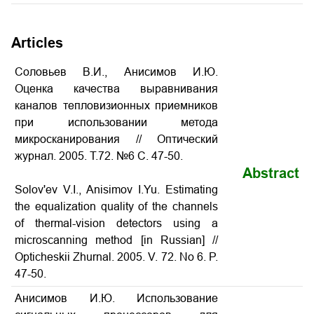
Articles
Соловьев В.И., Анисимов И.Ю.
Оценка качества выравнивания
каналов тепловизионных приемников
при использовании метода
микросканирования // Оптический
журнал. 2005. Т.72. №6 С. 47-50.
Abstract
Solov'ev V.I., Anisimov I.Yu. Estimating
the equalization quality of the channels
of thermal-vision detectors using a
microscanning method
[in Russian] //
Opticheskii Zhurnal. 2005. V
. 72.
No
6. P.
47-50.
Анисимов И.Ю. Использование