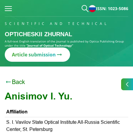
ISSN: 1023-5086
SCIENTIFIC AND TECHNICAL
OPTICHESKII ZHURNAL
A full-text English translation of the journal is published by Optica Publishing Group
under the title
“Journal of Optical Technology”
Article submission
Back
Anisimov I. Yu.
Affiliation
S. I. Vavilov State Optical Institute All-Russia Scientific
Center, St. Petersburg