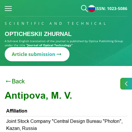
ISSN: 1023-5086
SCIENTIFIC AND TECHNICAL
OPTICHESKII ZHURNAL
A full-text English translation of the journal is published by Optica Publishing Group
under the title
“Journal of Optical Technology”
Article submission
Back
Antipova, M. V.
Affiliation
Joint Stock Company "Central Design Bureau "Photon",
Kazan, Russia