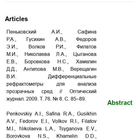
Articles
Пеньковский А.И., Сафина
Р.А., Гусихин А.В., Федоров
Э.И., Волков Р.И., Филатов
М.И., Николаева Л.А., Цыганова
Е.В., Боровкова Н.С., Хамелин
Д.Д., Антипова М.В., Верещагин
В.И. Дифференциальные
рефрактометры для анализа
прозрачных сред // Оптический
журнал. 2009. Т. 76. № 8. С. 85–89.
Abstract
Penkovskiy A.I., Safina R.A., Gusikhin
A.V., Fedorov E.I., Volkov R.I., Filatov
M.I., Nikolaeva L.A., Tsyganova E.V.,
Borovkova N.S., Khamelin D.D.,