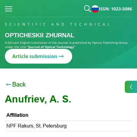
ISSN: 1023-5086
SCIENTIFIC AND TECHNICAL
OPTICHESKII ZHURNAL
A full-text English translation of the journal is published by Optica Publishing Group
under the title
“Journal of Optical Technology”
Article submission
Back
Anufriev, A. S.
Affiliation
NPF Rakurs, St. Petersburg