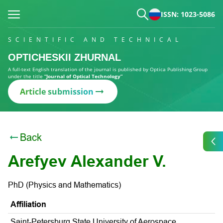
ISSN: 1023-5086
SCIENTIFIC AND TECHNICAL
OPTICHESKII ZHURNAL
A full-text English translation of the journal is published by Optica Publishing Group
under the title
“Journal of Optical Technology”
Article submission
Back
Arefyev Alexander V.
PhD (Physics and Mathematics)
Affiliation
Saint-Petersburg State University of Aerospace