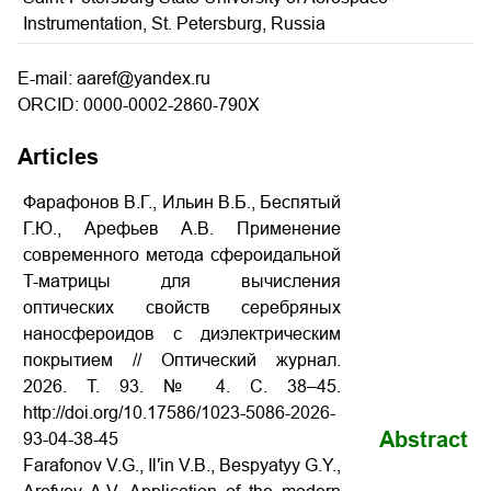
Instrumentation, St. Petersburg, Russia
E-mail: aaref@yandex.ru
ORCID: 0000-0002-2860-790X
Articles
Фарафонов В.Г., Ильин В.Б., Беспятый
Г.Ю., Арефьев А.В. Применение
современного метода сфероидальной
T-матрицы для вычисления
оптических свойств серебряных
наносфероидов с диэлектрическим
покрытием // Оптический журнал.
2026. Т. 93. № 4. С. 38–45.
http://doi.org/10.17586/1023-5086-2026-
Abstract
93-04-38-45
Farafonov V.G., Il′in V.B., Bespyatyy G.Y.,