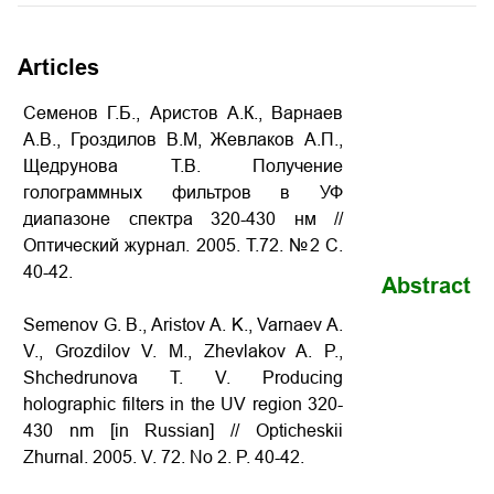
Articles
Семенов Г.Б., Аристов А.К., Варнаев
А.В., Гроздилов В.М, Жевлаков А.П.,
Щедрунова Т.В. Получение
голограммных фильтров в УФ
диапазоне спектра 320-430 нм //
Оптический журнал. 2005. Т.72. №2 С.
40-42.
Abstract
Semenov G. B., Aristov A. K., Varnaev A.
V., Grozdilov V. M., Zhevlakov A. P.,
Shchedrunova T. V. Producing
holographic filters in the UV region 320-
430 nm
[in Russian] // Opticheskii
Zhurnal. 2005. V. 72. No 2. P. 40-42.