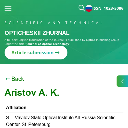
ISSN: 1023-5086
SCIENTIFIC AND TECHNICAL
OPTICHESKII ZHURNAL
A full-text English translation of the journal is published by Optica Publishing Group
under the title
“Journal of Optical Technology”
Article submission
Back
Aristov A. K.
Affiliation
S. I. Vavilov State Optical Institute All-Russia Scientific
Center, St. Petersburg