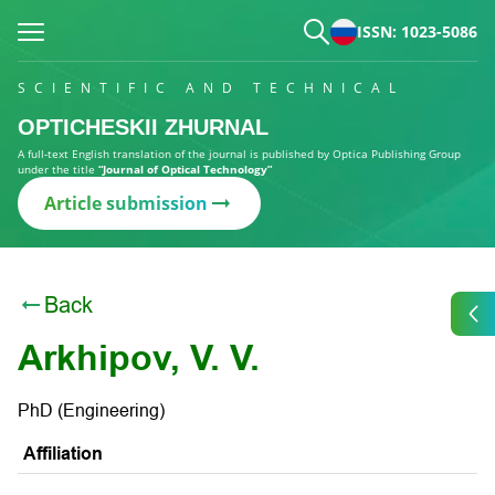
ISSN: 1023-5086
SCIENTIFIC AND TECHNICAL
OPTICHESKII ZHURNAL
A full-text English translation of the journal is published by Optica Publishing Group
under the title
“Journal of Optical Technology”
Article submission
Back
Arkhipov, V. V.
PhD (Engineering)
Affiliation