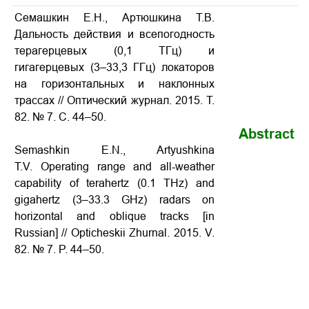
Семашкин Е.Н., Артюшкина Т.В.
Дальность действия и всепогодность
терагерцевых (0,1 ТГц) и
гигагерцевых (3–33,3 ГГц) локаторов
на горизонтальных и наклонных
трассах
// Оптический журнал. 2015. Т.
82. № 7. С. 44–50.
Abstract
Semashkin E.N., Artyushkina
T.V.
Operating range and all-weather
capability of terahertz (0.1 THz) and
gigahertz (3–33.3 GHz) radars on
horizontal and oblique tracks
[in
Russian] // Opticheskii Zhurnal. 2015. V.
82. № 7. P. 44–50.