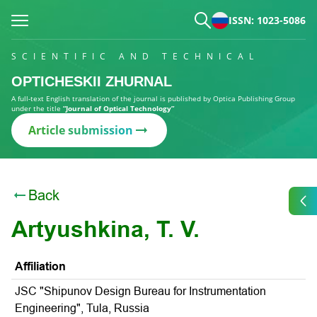
ISSN: 1023-5086
SCIENTIFIC AND TECHNICAL
OPTICHESKII ZHURNAL
A full-text English translation of the journal is published by Optica Publishing Group
under the title
“Journal of Optical Technology”
Article submission
Back
Artyushkina, T. V.
Affiliation
JSC "Shipunov Design Bureau for Instrumentation
Engineering", Tula, Russia