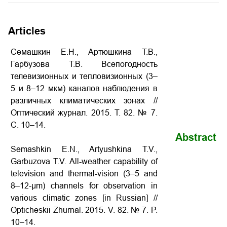
Articles
Семашкин Е.Н., Артюшкина Т.В.,
Гарбузова Т.В. Всепогодность
телевизионных и тепловизионных (3–
5 и 8–12 мкм) каналов наблюдения в
различных климатических зонах
//
Оптический журнал. 2015. Т. 82. № 7.
С. 10–14.
Abstract
Semashkin E.N., Artyushkina T.V.,
Garbuzova T.V.
All-weather capability of
television and thermal-vision (3–5 and
8–12-μm) channels for observation in
various climatic zones
[in Russian] //
Opticheskii Zhurnal. 2015. V. 82. № 7. P.
10–14.