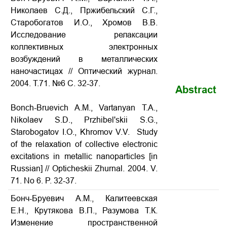
Николаев С.Д., Пржибельский С.Г.,
Старобогатов И.О., Хромов В.В.
Исследование релаксации
коллективных электронных
возбуждений в металлических
наночастицах // Оптический журнал.
2004. Т.71. №6 С. 32-37.
Abstract
Bonch-Bruevich A.M., Vartanyan T.A.,
Nikolaev S.D., Przhibel'skii S.G.,
Starobogatov I.O., Khromov V.V. Study
of the relaxation of collective electronic
excitations in metallic nanoparticles [in
Russian] // Opticheskii Zhurnal. 2004. V.
71. No 6. P. 32-37.
Бонч-Бруевич А.М., Калитеевская
Е.Н., Крутякова В.П., Разумова Т.К.
Изменение пространственной