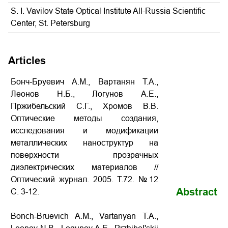
S. I. Vavilov State Optical Institute All-Russia Scientific
Center, St. Petersburg
Articles
Бонч-Бруевич A.M., Вартанян T.A.,
Леонов H.Б., Логунов A.E.,
Пржибельский С.Г., Хромов B.B.
Оптические методы создания,
исследования и модификации
металлических наноструктур на
поверхности прозрачных
диэлектрических материалов //
Оптический журнал. 2005. Т.72. №12
Abstract
С. 3-12.
Bonch-Bruevich A.M., Vartanyan T.A.,