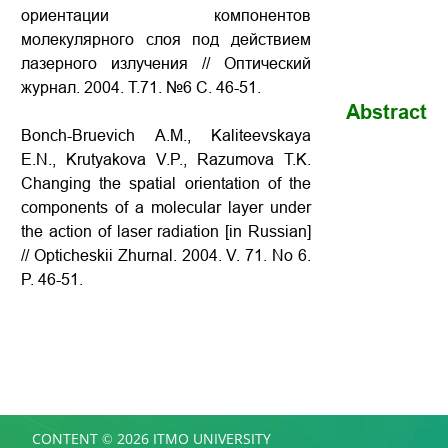
ориентации компонентов
молекулярного слоя под действием
лазерного излучения // Оптический
журнал. 2004. Т.71. №6 С. 46-51.
Abstract
Bonch-Bruevich A.M., Kaliteevskaya
E.N., Krutyakova V.P., Razumova T.K.
Changing the spatial orientation of the
components of a molecular layer under
the action of laser radiation
[in Russian]
// Opticheskii Zhurnal. 2004. V. 71. No 6.
P.
46-51
.
CONTENT © 2026 ITMO UNIVERSITY