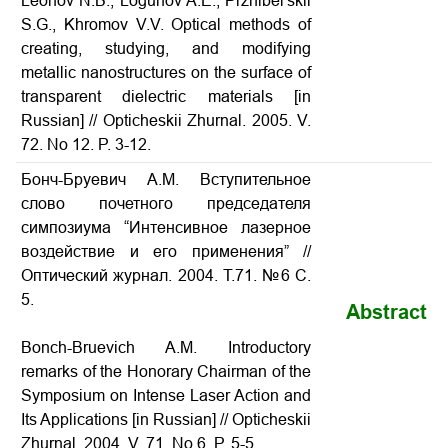
Leonov N.B., Logunov A.E., Przhibel'skii
S.G., Khromov V.V. Optical methods of
creating, studying, and modifying
metallic nanostructures on the surface of
transparent dielectric materials
[in
Russian] // Opticheskii Zhurnal. 2005. V.
72. No 12. P. 3-12.
Бонч-Бруевич А.М. Вступительное
слово почетного председателя
симпозиума “Интенсивное лазерное
воздействие и его применения” //
Оптический журнал. 2004. Т.71. №6 С.
5.
Abstract
Bonch-Bruevich A.M. Introductory
remarks of the Honorary Chairman of the
Symposium on Intense Laser Action and
Its Applications
[in Russian] // Opticheskii
Zhurnal. 2004. V. 71. No 6. P. 5-5.