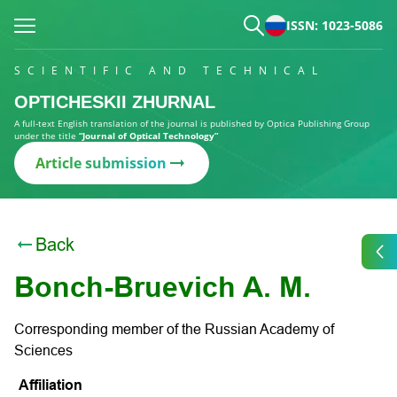
ISSN: 1023-5086
SCIENTIFIC AND TECHNICAL
OPTICHESKII ZHURNAL
A full-text English translation of the journal is published by Optica Publishing Group
under the title
“Journal of Optical Technology”
Article submission
Back
Bonch-Bruevich A. M.
Corresponding member of the Russian Academy of
Sciences
Affiliation