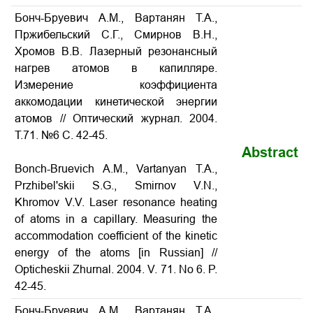
Бонч-Бруевич А.М., Вартанян Т.А.,
Пржибельский С.Г., Смирнов В.Н.,
Хромов В.В. Лазерный резонансный
нагрев атомов в капилляре.
Измерение коэффициента
аккомодации кинетической энергии
атомов // Оптический журнал. 2004.
Т.71. №6 С. 42-45.
Abstract
Bonch-Bruevich A.M., Vartanyan T.A.,
Przhibel'skii S.G., Smirnov V.N.,
Khromov V.V. Laser resonance heating
of atoms in a capillary. Measuring the
accommodation coefficient of the kinetic
energy of the atoms
[in Russian] //
Opticheskii Zhurnal. 2004. V. 71. No 6. P.
42-45
.
Бонч-Бруевич А.М., Вартанян Т.А.,