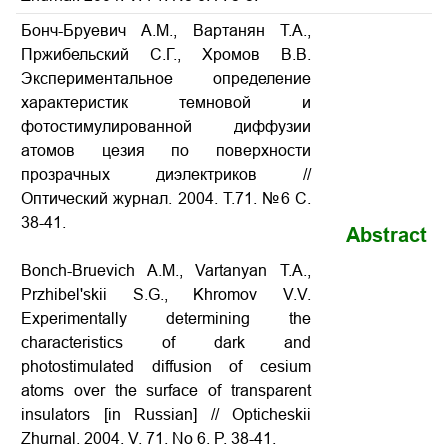
Бонч-Бруевич А.М., Вартанян Т.А.,
Пржибельский С.Г., Хромов В.В.
Экспериментальное определение
характеристик темновой и
фотостимулированной диффузии
атомов цезия по поверхности
прозрачных диэлектриков //
Оптический журнал. 2004. Т.71. №6 С.
38-41.
Abstract
Bonch-Bruevich A.M., Vartanyan T.A.,
Przhibel'skii S.G., Khromov V.V.
Experimentally determining the
characteristics of dark and
photostimulated diffusion of cesium
atoms over the surface of transparent
insulators
[in Russian] // Opticheskii
Zhurnal. 2004. V. 71. No 6. P.
38-41
.