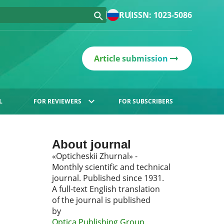
RU
ISSN: 1023-5086
Article submission
L
FOR REVIEWERS
FOR SUBSCRIBERS
About journal
«Opticheskii Zhurnal» -
Monthly scientific and technical
journal. Published since 1931.
A full-text English translation
of the journal is published
by
Optica Publishing Group