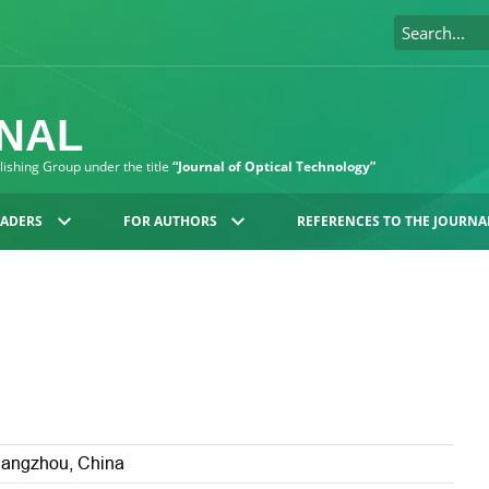
RNAL
blishing Group under the title
“Journal of Optical Technology”
EADERS
FOR AUTHORS
REFERENCES TO THE JOURNA
 Hangzhou, China