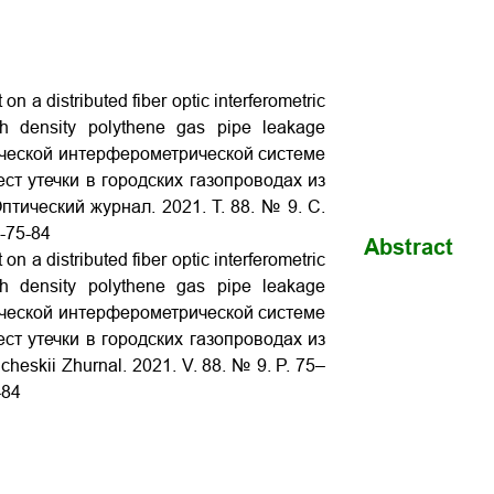
 a distributed fiber optic interferometric
h density polythene gas pipe leakage
ической интерферометрической системе
т утечки в городских газопроводах из
Оптический журнал. 2021. Т. 88. № 9. С.
9-75-84
Abstract
 a distributed fiber optic interferometric
h density polythene gas pipe leakage
ической интерферометрической системе
т утечки в городских газопроводах из
cheskii Zhurnal. 2021. V. 88. № 9. P. 75–
-84