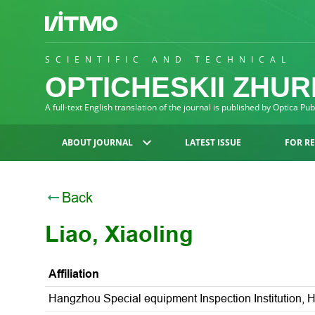
SCIENTIFIC AND TECHNICAL
OPTICHESKII ZHU
A full-text English translation of the journal is published by Optica Pu
ABOUT JOURNAL
LATEST ISSUE
FOR R
Back
Liao, Xiaoling
Affiliation
Hangzhou Special equipment Inspection Institution,