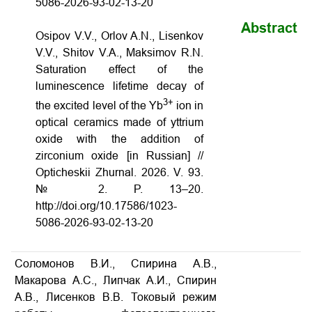
5086-2026-93-02-13-20
Abstract
Osipov V.V., Orlov A.N., Lisenkov
V.V., Shitov V.A., Maksimov R.N.
Saturation effect of the
luminescence lifetime decay of
3+
the excited level of the Yb
ion in
optical ceramics made of yttrium
oxide with the addition of
zirconium oxide [in Russian] //
Opticheskii Zhurnal. 2026. V
. 93.
№ 2.
P
.
13
–
20
.
http://doi.org/10.17586/1023-
5086-2026-93-02-13-20
Соломонов В.И., Спирина А.В.,
Макарова А.С., Липчак А.И., Спирин
А.В., Лисенков В.В. Токовый режим