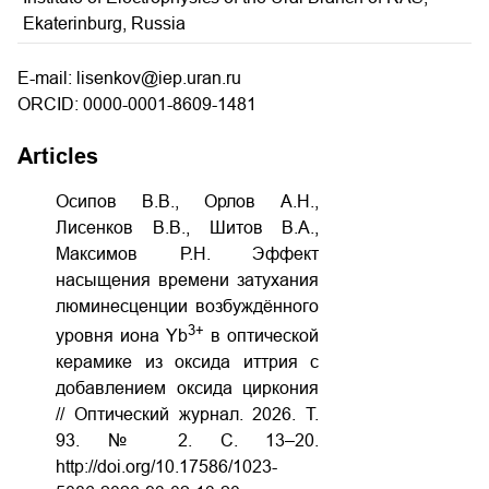
Ekaterinburg, Russia
E-mail: lisenkov@iep.uran.ru
ORCID: 0000-0001-8609-1481
Articles
Осипов В.В., Орлов А.Н.,
Лисенков В.В., Шитов В.А.,
Максимов Р.Н. Эффект
насыщения времени затухания
люминесценции возбуждённого
3+
уровня иона Yb
в оптической
керамике из оксида иттрия с
добавлением оксида циркония
// Оптический журнал. 2026. Т.
93. № 2. С. 13–20.
http://doi.org/10.17586/1023-