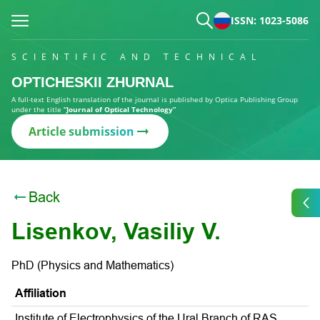
ISSN: 1023-5086
SCIENTIFIC AND TECHNICAL
OPTICHESKII ZHURNAL
A full-text English translation of the journal is published by Optica Publishing Group
under the title
“Journal of Optical Technology”
Article submission
Back
Lisenkov, Vasiliy V.
PhD (Physics and Mathematics)
Affiliation
Institute of Electrophysics of the Ural Branch of RAS,