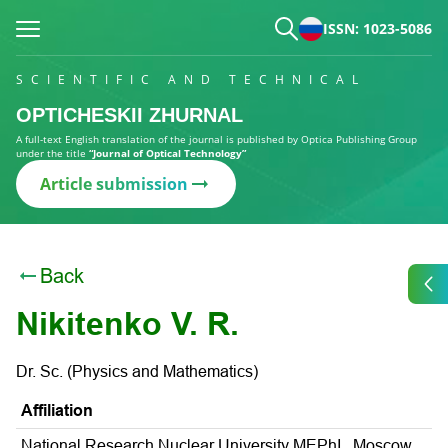
ISSN: 1023-5086
SCIENTIFIC AND TECHNICAL
OPTICHESKII ZHURNAL
A full-text English translation of the journal is published by Optica Publishing Group
under the title
“Journal of Optical Technology”
Article submission
Back
Nikitenko V. R.
Dr. Sc. (Physics and Mathematics)
Affiliation
National Research Nuclear University MEPhI , Moscow,