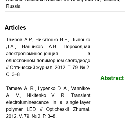
Russia
Articles
Тамеев А.Р., Никитенко В.Р., Лыпенко
Д.А., Ванников А.В. Переходная
электролюминесценция в
однослойном полимерном светодиоде
// Оптический журнал. 2012. Т. 79. № 2.
С. 3–8.
Abstract
Tameev A. R., Lypenko D. A., Vannikov
A. V., Nikitenko V. R. Transient
electroluminescence in a single-layer
polymer LED // Opticheskii Zhurnal.
2012. V. 79. № 2. P. 3–8.