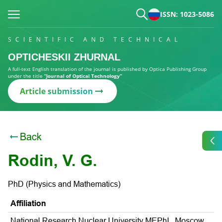
ISSN: 1023-5086
SCIENTIFIC AND TECHNICAL
OPTICHESKII ZHURNAL
A full-text English translation of the journal is published by Optica Publishing Group
under the title
“Journal of Optical Technology”
Article submission
Back
Rodin, V. G.
PhD (Physics and Mathematics)
Affiliation
National Research Nuclear University MEPhI , Moscow,