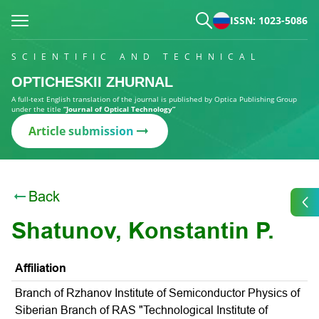
ISSN: 1023-5086
SCIENTIFIC AND TECHNICAL
OPTICHESKII ZHURNAL
A full-text English translation of the journal is published by Optica Publishing Group
under the title
“Journal of Optical Technology”
Article submission
Back
Shatunov, Konstantin P.
Affiliation
Branch of Rzhanov Institute of Semiconductor Physics of
Siberian Branch of RAS "Technological Institute of