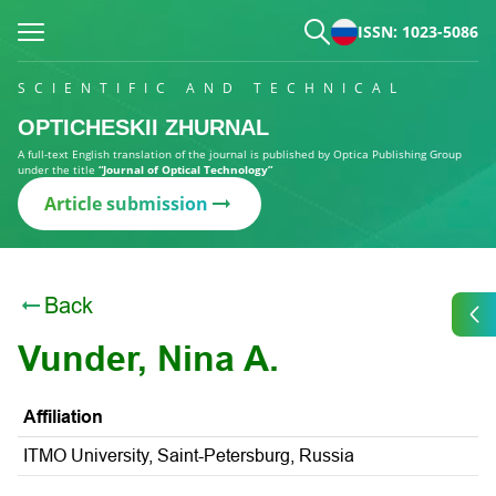
ISSN: 1023-5086
SCIENTIFIC AND TECHNICAL
OPTICHESKII ZHURNAL
A full-text English translation of the journal is published by Optica Publishing Group
under the title
“Journal of Optical Technology”
Article submission
Back
Vunder, Nina A.
Affiliation
ITMO University, Saint-Petersburg, Russia