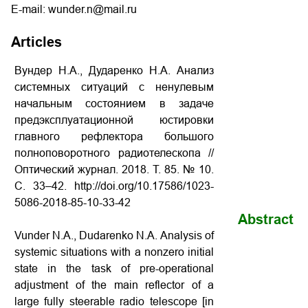
E-mail: wunder.n@mail.ru
Articles
Вундер Н.А., Дударенко Н.А. Анализ
системных ситуаций с ненулевым
начальным состоянием в задаче
предэксплуатационной юстировки
главного рефлектора большого
полноповоротного радиотелескопа
//
Оптический журнал. 2018. Т. 85. № 10.
С. 33–42. http://doi.org/10.17586/1023-
5086-2018-85-10-33-42
Abstract
Vunder N.A., Dudarenko N.A.
Analysis of
systemic situations with a nonzero initial
state in the task of pre-operational
adjustment of the main reflector of a
large fully steerable radio telescope
[in