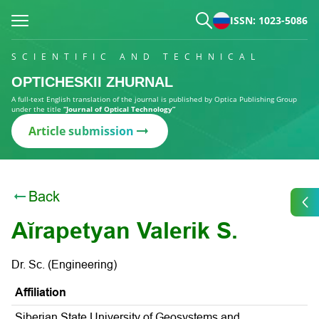
ISSN: 1023-5086
SCIENTIFIC AND TECHNICAL
OPTICHESKII ZHURNAL
A full-text English translation of the journal is published by Optica Publishing Group
under the title
“Journal of Optical Technology”
Article submission
Back
Aĭrapetyan Valerik S.
Dr. Sc. (Engineering)
Affiliation
Siberian State University of Geosystems and