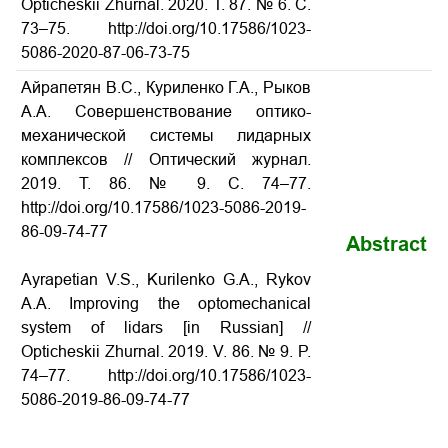
Opticheskii Zhurnal. 2020. Т. 87. № 6. С.
73–75.
http://doi.org/10.17586/1023-
5086-2020-87-06-73-75
Айрапетян В.С., Куриленко Г.А., Рыков
А.А. Совершенствование оптико-
механической системы лидарных
комплексов
// Оптический журнал.
2019. Т. 86. № 9. С. 74–77.
http://doi.org/10.17586/1023-5086-2019-
86-09-74-77
Abstract
Ayrapetian V.S., Kurilenko G.A., Rykov
A.A. Improving the optomechanical
system of lidars
[in Russian] //
Opticheskii Zhurnal. 2019. V. 86. № 9. P.
74–77. http://doi.org/10.17586/1023-
5086-2019-86-09-74-77