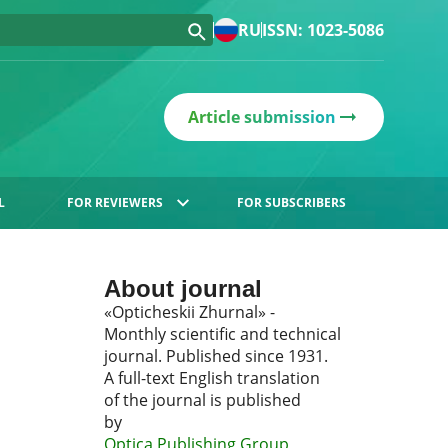
RU
ISSN: 1023-5086
Article submission
L
FOR REVIEWERS
FOR SUBSCRIBERS
About journal
«Opticheskii Zhurnal» -
Monthly scientific and technical
journal. Published since 1931.
A full-text English translation
of the journal is published
by
Optica Publishing Group