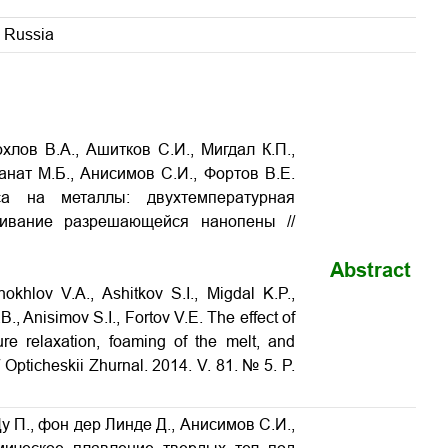
, Russia
хлов В.А., Ашитков С.И., Мигдал К.П.,
анат М.Б., Анисимов С.И., Фортов В.Е.
са на металлы: двухтемпературная
аживание разрешающейся нанопены
//
Abstract
khlov V.A., Ashitkov S.I., Migdal K.P.,
B., Anisimov S.I., Fortov V.E.
The effect of
re relaxation, foaming of the melt, and
/ Opticheskii Zhurnal. 2014. V. 81. № 5. P.
Цу П., фон дер Линде Д., Анисимов С.И.,