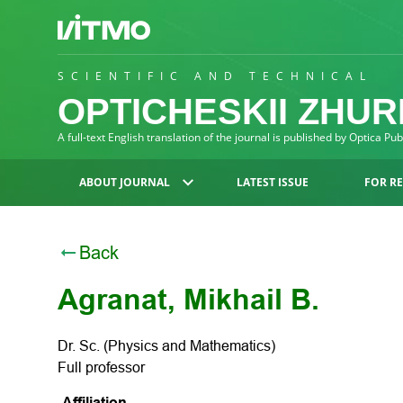
SCIENTIFIC AND TECHNICAL
OPTICHESKII ZHU
A full-text English translation of the journal is published by Optica Pu
ABOUT JOURNAL
LATEST ISSUE
FOR R
Back
Agranat, Mikhail B.
Dr. Sc. (Physics and Mathematics)
Full professor
Affiliation