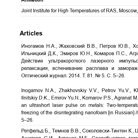
Joint Institute for High Temperatures of RAS, Moscow
Articles
Иногамов Н.А., Жаховский В.В., Петров Ю.В., Хо
Ильницкий Д.К., Эмиров Ю.Н., Комаров П.С., Агр
Действие ультракороткого лазерного импуль
релаксация, вспенивание расплава и замор
Оптический журнал. 2014. Т. 81. № 5. С. 5–26.
Inogamov N.A., Zhakhovskiy V.V., Petrov Yu.V., Kho
Ilnitskiy D.K., Emirov Yu.N., Komarov P.S., Agranat M.
an ultrashort laser pulse on metals: Two-temperatu
freezing of the disintegrating nanofoam
[in Russian] /
5–26.
Ретфельд Б., Темнов В.В., Соколовски-Тинтен К., 