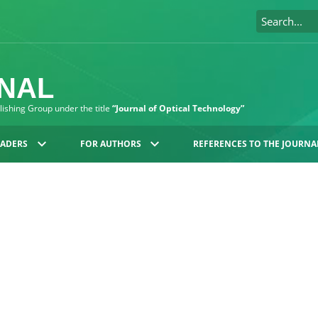
RNAL
blishing Group under the title
“Journal of Optical Technology”
EADERS
FOR AUTHORS
REFERENCES TO THE JOURNA