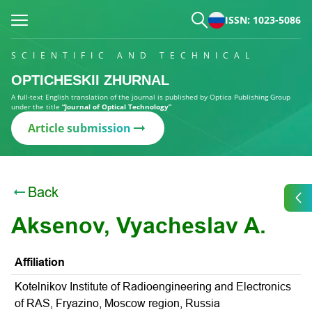
ISSN: 1023-5086
SCIENTIFIC AND TECHNICAL
OPTICHESKII ZHURNAL
A full-text English translation of the journal is published by Optica Publishing Group
under the title
“Journal of Optical Technology”
Article submission
Back
Aksenov, Vyacheslav A.
Affiliation
Kotelnikov Institute of Radioengineering and Electronics
of RAS, Fryazino, Moscow region, Russia