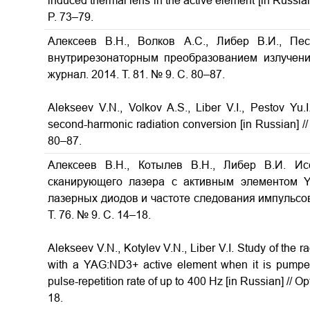
induced thermal lens in the active element
[in Russia
P. 73–79.
Алексеев В.Н., Волков А.С., Либер В.И., Пе
внутрирезонаторным преобразованием излучен
журнал. 2014. Т. 81. № 9. С. 80–87.
Alekseev V.N., Volkov A.S., Liber V.I., Pestov Yu.
second-harmonic radiation conversion
[in Russian] /
80–87.
Алексеев В.Н., Котылев В.Н., Либер В.И. Ис
сканирующего лазера с активным элементом Y
лазерных диодов и частоте следования импульсов 
Т. 76. № 9. С. 14–18.
Alekseev V.N., Kotylev V.N., Liber V.I. Study of the ra
with a YAG:ND3+ active element when it is pumped 
pulse-repetition rate of up to 400 Hz [in Russian] // O
18.