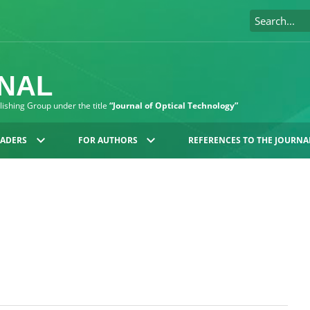
RNAL
blishing Group under the title
“Journal of Optical Technology”
EADERS
FOR AUTHORS
REFERENCES TO THE JOURNA