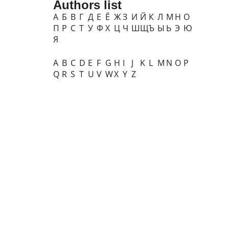
Authors list
А
Б
В
Г
Д
Е
Ё
Ж
З
И
Й
К
Л
М
Н
О
П
Р
С
Т
У
Ф
Х
Ц
Ч
Ш
Щ
Ъ
Ы
Ь
Э
Ю
Я
A
B
C
D
E
F
G
H
I
J
K
L
M
N
O
P
Q
R
S
T
U
V
W
X
Y
Z