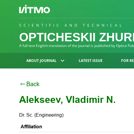
SCIENTIFIC AND TECHNICAL
OPTICHESKII ZHU
A full-text English translation of the journal is published by Optica Pu
ABOUT JOURNAL
LATEST ISSUE
FOR R
Back
Alekseev, Vladimir N.
Dr. Sc. (Engineering)
Affiliation