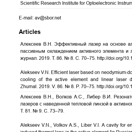
Scientific Research Institute for Optoelectronic Inst
E-mail: av@sbor.net
Articles
Алексеев В.Н. Эффективный лазер на основе а
пассивным охлаждением активного элемента и 
журнал. 2019. Т. 86. № 8. С. 70–75. http://doi.org/
Alekseev V.N. Efficient laser based on neodymium-do
cooling of the active element and linear laser
Zhurnal. 2019. V. 86. № 8. P. 70–75. http://doi.org/
Алексеев В.Н., Волков А.С., Либер В.И. Резона
лазеров с наведенной тепловой линзой в активн
Т. 81. № 9. С. 73–79.
Alekseev V.N., Volkov A.S., Liber V.I.
A cavity for e