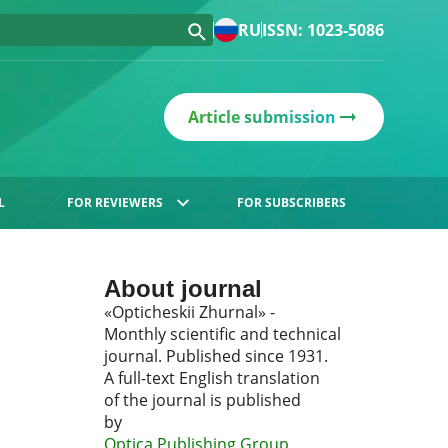
RU
ISSN: 1023-5086
Article submission
L
FOR REVIEWERS
FOR SUBSCRIBERS
About journal
«Opticheskii Zhurnal» -
Monthly scientific and technical
journal. Published since 1931.
A full-text English translation
of the journal is published
by
Optica Publishing Group