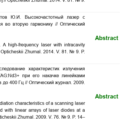
n] // Opticheskii Zhurnal. 2014. V. 81. № 9.
стов Ю.И. Высокочастотный лазер с
ия во вторую гармонику
// Оптический
Abstract
I.
A high-frequency laser with intracavity
/ Opticheskii Zhurnal. 2014. V. 81. № 9. P.
следование характеристик излучения
AG:Nd3+ при его накачке линейками
до 400 Гц // Оптический журнал. 2009.
Abstract
diation characteristics of a scanning laser
with linear arrays of laser diodes at a
pticheskii Zhurnal. 2009. V. 76. № 9. P. 14–