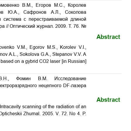
ромовенко В.М., Егоров М.С., Королев
ков Ю.А., Сафронов А.Л., Соколова
ая система с перестраиваемой длиной
 // Оптический журнал. 2009. Т. 76. №
Abstract
ovenko V.M., Egorov M.S., Korolev V.I.,
nov A.L., Sokolova G.A., Stepanov V.V. A
 based on a gybrid CO2 laser [in Russian]
В.Н., Фомин В.М. Исследование
лектроразрядного нецепного DF-лазера
Abstract
Intracavity scanning of the radiation of an
 Opticheskii Zhurnal. 2005. V. 72. No 4. P.