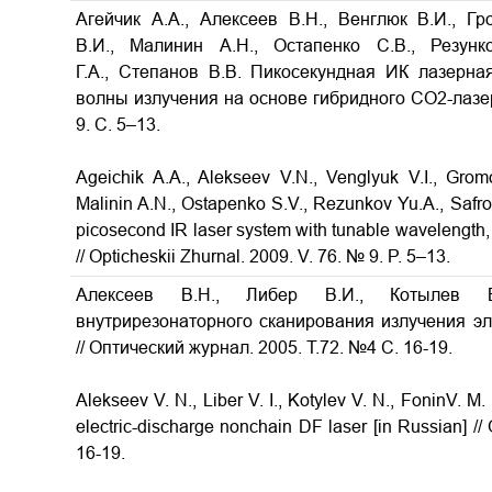
Агейчик А.А., Алексеев В.Н., Венглюк В.И., Г
В.И., Малинин А.Н., Остапенко С.В., Резун
Г.А., Степанов В.В. Пикосекундная ИК лазерн
волны излучения на основе гибридного СО2-лазера
9. С. 5–13.
Ageichik A.A., Alekseev V.N., Venglyuk V.I., Grom
Malinin A.N., Ostapenko S.V., Rezunkov Yu.A., Safro
picosecond IR laser system with tunable wavelength,
// Opticheskii Zhurnal. 2009. V. 76. № 9. P. 5–13.
Алексеев В.Н., Либер В.И., Котылев 
внутрирезонаторного сканирования излучения э
// Оптический журнал. 2005. Т.72. №4 С. 16-19.
Alekseev V. N., Liber V. I., Kotylev V. N., FoninV. M. 
electric-discharge nonchain DF laser
[in Russian] //
16-19.