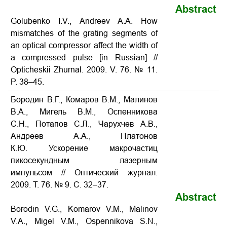
Abstract
Golubenko I.V., Andreev A.A. How
mismatches of the grating segments of
an optical compressor affect the width of
a compressed pulse [in Russian] //
Opticheskii Zhurnal. 2009. V. 76. № 11.
P. 38–45.
Бородин В.Г., Комаров В.М., Малинов
В.А., Мигель В.М., Оспенникова
С.Н., Потапов С.Л., Чарухчев А.В.,
Андреев А.А., Платонов
К.Ю. Ускорение макрочастиц
пикосекундным лазерным
импульсом // Оптический журнал.
2009. Т. 76. № 9. С. 32–37.
Abstract
Borodin V.G., Komarov V.M., Malinov
V.A., Migel V.M., Ospennikova S.N.,