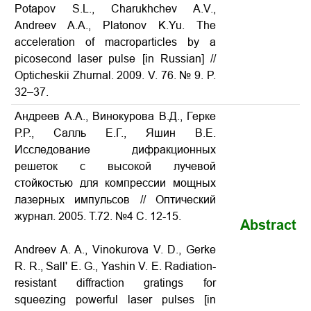
Potapov S.L., Charukhchev A.V.,
Andreev A.A., Platonov K.Yu. The
acceleration of macroparticles by a
picosecond laser pulse [in Russian] //
Opticheskii Zhurnal. 2009. V. 76. № 9. P.
32–37.
Андреев А.А., Винокурова В.Д., Герке
Р.Р., Салль Е.Г., Яшин В.Е.
Исследование дифракционных
решеток с высокой лучевой
стойкостью для компрессии мощных
лазерных импульсов // Оптический
журнал. 2005. Т.72. №4 С. 12-15.
Abstract
Andreev A. A., Vinokurova V. D., Gerke
R. R., Sall' E. G., Yashin V. E. Radiation-
resistant diffraction gratings for
squeezing powerful laser pulses
[in