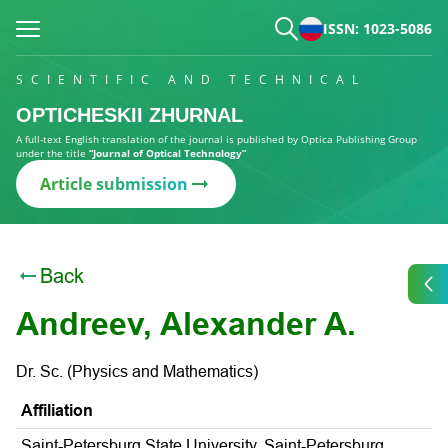
ISSN: 1023-5086
SCIENTIFIC AND TECHNICAL
OPTICHESKII ZHURNAL
A full-text English translation of the journal is published by Optica Publishing Group
under the title
“Journal of Optical Technology”
Article submission
Back
Andreev, Alexander A.
Dr. Sc. (Physics and Mathematics)
Affiliation
Saint-Petersburg State University, Saint-Petersburg,