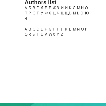
Authors list
А
Б
В
Г
Д
Е
Ё
Ж
З
И
Й
К
Л
М
Н
О
П
Р
С
Т
У
Ф
Х
Ц
Ч
Ш
Щ
Ъ
Ы
Ь
Э
Ю
Я
A
B
C
D
E
F
G
H
I
J
K
L
M
N
O
P
Q
R
S
T
U
V
W
X
Y
Z