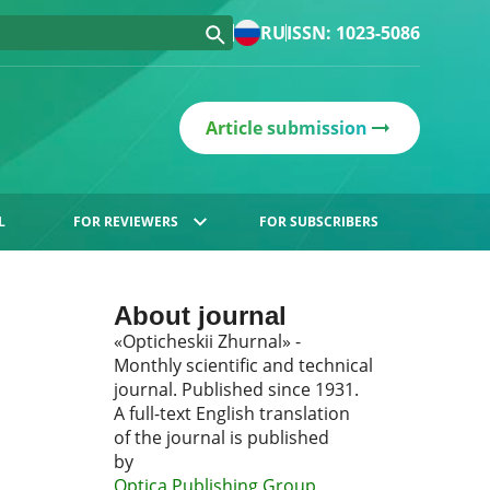
RU
ISSN: 1023-5086
Article submission
L
FOR REVIEWERS
FOR SUBSCRIBERS
About journal
«Opticheskii Zhurnal» -
Monthly scientific and technical
journal. Published since 1931.
A full-text English translation
of the journal is published
by
Optica Publishing Group