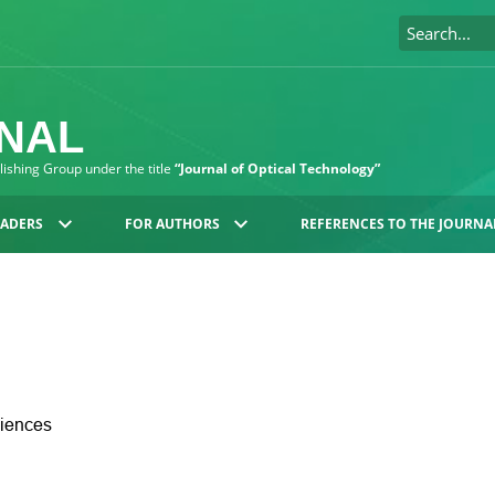
RNAL
blishing Group under the title
“Journal of Optical Technology”
EADERS
FOR AUTHORS
REFERENCES TO THE JOURNA
iences