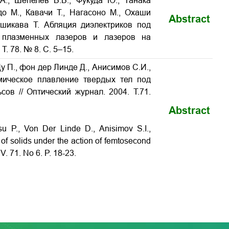
.А., Шепелев В.В., Фукуда Ю., Танака
о М., Кавачи Т., Нагасоно М., Охаши
Abstract
Ишикава Т. Абляция диэлектриков под
х плазменных лазеров и лазеров на
. 78. № 8. С. 5–15.
Цу П., фон дер Линде Д., Анисимов С.И.,
мическое плавление твердых тел под
ов // Оптический журнал. 2004. Т.71.
Abstract
su P., Von Der Linde D., Anisimov S.I.,
 of solids under the action of femtosecond
 V. 71. No 6. P. 18-23.