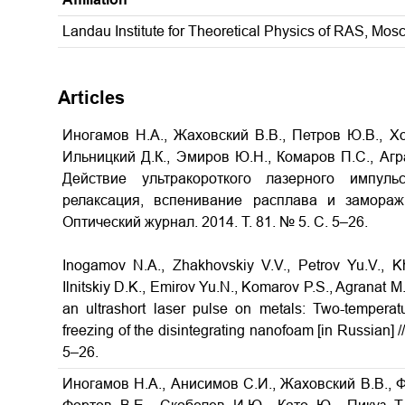
Landau Institute for Theoretical Physics of RAS, Mo
Articles
Иногамов Н.А., Жаховский В.В., Петров Ю.В., Хо
Ильницкий Д.К., Эмиров Ю.Н., Комаров П.С., Агр
Действие ультракороткого лазерного импуль
релаксация, вспенивание расплава и замор
Оптический журнал. 2014. Т. 81. № 5. С. 5–26.
Inogamov N.A., Zhakhovskiy V.V., Petrov Yu.V., Kho
Ilnitskiy D.K., Emirov Yu.N., Komarov P.S., Agranat M.
an ultrashort laser pulse on metals: Two-temperatu
freezing of the disintegrating nanofoam
[in Russian] /
5–26.
Иногамов Н.А., Анисимов С.И., Жаховский В.В., Ф