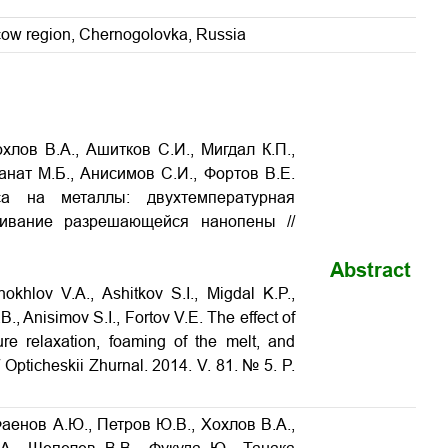
scow region, Chernogolovka, Russia
хлов В.А., Ашитков С.И., Мигдал К.П.,
анат М.Б., Анисимов С.И., Фортов В.Е.
са на металлы: двухтемпературная
аживание разрешающейся нанопены
//
Abstract
khlov V.A., Ashitkov S.I., Migdal K.P.,
B., Anisimov S.I., Fortov V.E.
The effect of
re relaxation, foaming of the melt, and
/ Opticheskii Zhurnal. 2014. V. 81. № 5. P.
аенов А.Ю., Петров Ю.В., Хохлов В.А.,