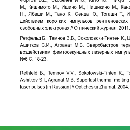
Фортов В.Е., Скобелев И.Ю., Като Ю., Пикуз Т
М., Кишимото М., Ишино М., Нишикино М., Канд
Н., Ябаши М., Тано К., Сенда Ю., Тогаши Т., 
действием коротких импульсов рентгеновски
свободных электронах // Оптический журнал. 2011. Т
Ретфельд Б., Темнов В.В., Соколовски-Тинтен К., 
Ашитков С.И., Агранат М.Б. Сверхбыстрое тер
воздействием фемтосекундных лазерных импульс
№6 С. 18-23.
Rethfeld B., Temnov V.V., Sokolowski-Tinten K., T
Ashitkov S.I., Agranat M.B. Superfast thermal melting
laser pulses
[in Russian] // Opticheskii Zhurnal. 2004.