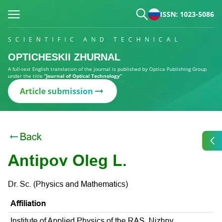
ISSN: 1023-5086
SCIENTIFIC AND TECHNICAL
OPTICHESKII ZHURNAL
A full-text English translation of the journal is published by Optica Publishing Group
under the title
“Journal of Optical Technology”
Article submission
Back
Antipov Oleg L.
Dr. Sc. (Physics and Mathematics)
Affiliation
Institute of Applied Physics of the RAS, Nizhny