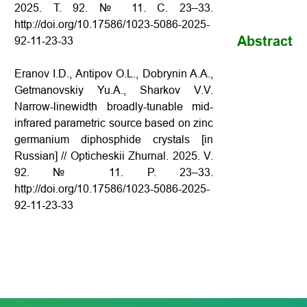
2025. Т. 92. № 11. С. 23–33.
http://doi.org/10.17586/1023-5086-2025-
Abstract
92-11-23-33
Eranov I.D., Antipov O.L., Dobrynin A.A.,
Getmanovskiy Yu.A., Sharkov V.V.
Narrow-linewidth broadly-tunable mid-
infrared parametric source based on zinc
germanium diphosphide crystals [in
Russian] // Opticheskii Zhurnal. 2025. V.
92. № 11. P. 23–33.
http://doi.org/10.17586/1023-5086-2025-
92-11-23-33