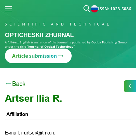
ISSN: 1023-5086
SCIENTIFIC AND TECHNICAL
OPTICHESKII ZHURNAL
A full-text English translation of the journal is published by Optica Publishing Group
under the title
“Journal of Optical Technology”
Article submission
Back
Artser Ilia R.
Affiliation
E-mail: irartser@itmo.ru