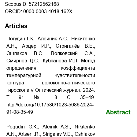
ScopusID: 57212562168
ORCID: 0000-0003-4018-162X
Articles
Погудин Г.К., Алейник А.С., Никитенко
А.Н., Арцер И.Р., Стригалёв В.Е.,
Ошлаков В.С., Волковский С.А.,
Смирнов Д.С., Кубланова И.Л. Метод
определения коэффициента
температурной чувствительности
контура волоконно-оптического
гироскопа // Оптический журнал. 2024.
Т. 91. № 8. С. 35–49.
http://doi.org/10.17586/1023-5086-2024-
Abstract
91-08-35-49
Pogudin G.K., Aleinik A.S., Nikitenko
A.N., Artser I.R., Strigalev V.E., Oshlakov