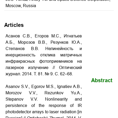
Moscow, Russia
Articles
Асанов С.В., Егоров М.С., Игнатьев
А.Б., Морозов В.В., Резунков Ю.А.,
Степанов В.В. Нелинейность и
инерционность отклика матричных
инфракрасных фотоприемников на
лазерное излучение
// Оптический
журнал. 2014. Т. 81. № 9. С. 62–68.
Abstract
Asanov S.V., Egorov M.S., Ignatiev A.B.,
Morozov V.V., Rezunkov Yu.A.,
Stepanov V.V.
Nonlinearity and
persistence of the response of IR
photodetector arrays to laser radiation
[in