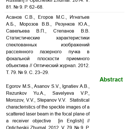
Russian] // Opticheskii Zhurnal. 2014. V.
81. № 9. P. 62–68.
Асанов С.В., Егоров М.С., Игнатьев
А.Б., Морозов В.В., Резунков Ю.А.,
Савельева В.П., Степанов В.В.
Статистические характеристики
спеклованных изображений
рассеянного лазерного пучка в
фокальной плоскости приемного
объектива // Оптический журнал. 2012.
Т. 79. № 9. С. 23–29.
Abstract
Egorov M.S., Asanov S.V., Ignatiev A.B.,
Rezunkov Yu.A., Savelyeva V.P.,
Morozov, V.V., Stepanov V.V. Statistical
characteristics of the speckle images of a
scattered laser beam in the focal plane of
a receiver objective [in English] //
Opticheskii Zhurnal. 2012. V. 79. № 9. P.