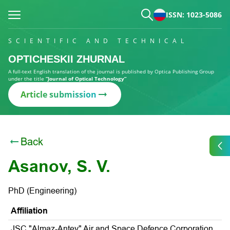
ISSN: 1023-5086
SCIENTIFIC AND TECHNICAL
OPTICHESKII ZHURNAL
A full-text English translation of the journal is published by Optica Publishing Group
under the title
“Journal of Optical Technology”
Article submission
Back
Asanov, S. V.
PhD (Engineering)
Affiliation
JSC "Almaz-Antey" Air and Space Defence Corporation,