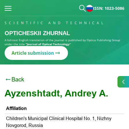
ISSN: 1023-5086
SCIENTIFIC AND TECHNICAL
OPTICHESKII ZHURNAL
A full-text English translation of the journal is published by Optica Publishing Group
under the title
“Journal of Optical Technology”
Article submission
Back
Ayzenshtadt, Andrey A.
Affiliation
Children's Municipal Clinical Hospital No. 1, Nizhny
Novgorod, Russia