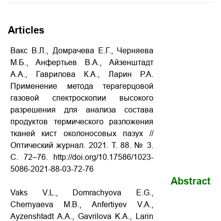
Articles
Вакс В.Л., Домрачева Е.Г., Черняева
М.Б., Анфертьев В.А., Айзенштадт
А.А., Гаврилова К.А., Ларин Р.А.
Применение метода терагерцовой
газовой спектроскопии высокого
разрешения для анализа состава
продуктов термического разложения
тканей кист околоносовых пазух //
Оптический журнал. 2021. Т. 88. № 3.
С. 72–76. http://doi.org/10.17586/1023-
5086-2021-88-03-72-76
Abstract
Vaks V.L., Domrachyova E.G.,
Chernyaeva M.B., Anfertiyev V.A.,
Ayzenshtadt A.A., Gavrilova K.A., Larin