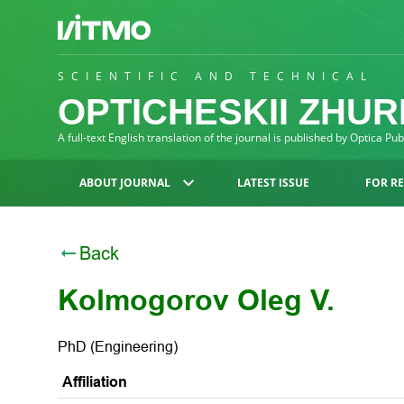
SCIENTIFIC AND TECHNICAL
OPTICHESKII ZHU
A full-text English translation of the journal is published by Optica Pu
ABOUT JOURNAL
LATEST ISSUE
FOR R
Back
Kolmogorov Oleg V.
PhD (Engineering)
Affiliation