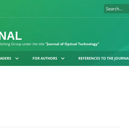
RNAL
blishing Group under the title
“Journal of Optical Technology”
EADERS
FOR AUTHORS
REFERENCES TO THE JOURNA