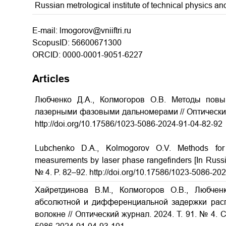
Russian metrological institute of technical physics 
E-mail: lmogorov@vniiftri.ru
ScopusID: 56600671300
ORCID: 0000-0001-9051-6227
Articles
Любченко Д.А., Колмогоров О.В. Методы пов
лазерными фазовыми дальномерами // Оптический 
http://doi.org/10.17586/1023-­5086­-2024­-91­-04­-82-­92
Lubchenko D.A., Kolmogorov O.V. Methods for
measurements by laser phase rangefinders [In Russian
№ 4. P. 82–92. http://doi.org/10.17586/1023­-5086­-2024­
Хайретдинова В.М., Колмогоров О.В., Любчен
абсолютной и дифференциальной задержки расп
волокне // Оптический журнал. 2024. Т. 91. № 4. С.