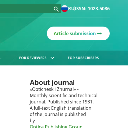
RU
ISSN: 1023-5086
Article submission
L
FOR REVIEWERS
FOR SUBSCRIBERS
About journal
«Opticheskii Zhurnal» -
Monthly scientific and technical
journal. Published since 1931.
A full-text English translation
of the journal is published
by
Optica Publishing Group