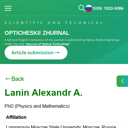
ISSN: 1023-5086
SCIENTIFIC AND TECHNICAL
OPTICHESKII ZHURNAL
A full-text English translation of the journal is published by Optica Publishing Group
under the title
“Journal of Optical Technology”
Article submission
Back
Lanin Alexandr A.
PhD (Physics and Mathematics)
Affiliation
Lomonosov Moscow State University, Moscow, Russia