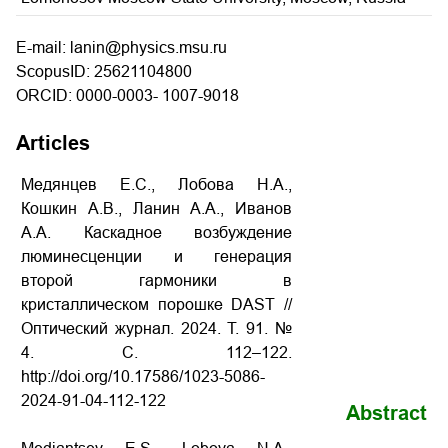
E-mail: lanin@physics.msu.ru
ScopusID: 25621104800
ORCID: 0000-0003- 1007-9018
Articles
Медянцев Е.С., Лобова Н.А.,
Кошкин А.В., Ланин А.А., Иванов
А.А. Каскадное возбуждение
люминесценции и генерация
второй гармоники в
кристаллическом порошке DAST //
Оптический журнал. 2024. Т. 91. №
4. С. 112–122.
http://doi.org/10.17586/1023-5086-
2024-91-04-112-122
Abstract