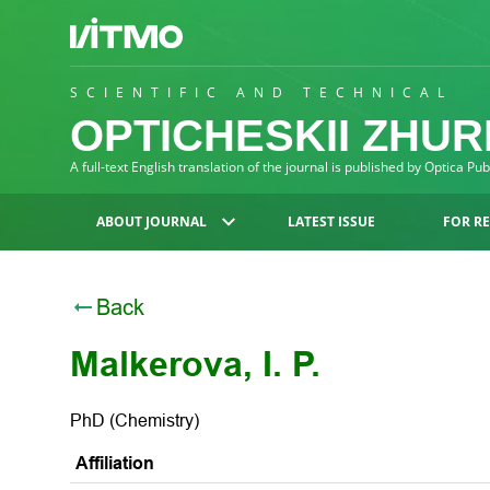
SCIENTIFIC AND TECHNICAL
OPTICHESKII ZHU
A full-text English translation of the journal is published by Optica Pu
ABOUT JOURNAL
LATEST ISSUE
FOR R
Back
Malkerova, I. P.
PhD (Chemistry)
Affiliation