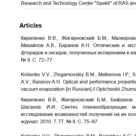
Research and Technology Center "Spektr" of RAS a
Articles
Кириленко В.В., Жигарновский Б.М., Малкерова
Михайлов А.В., Баранов А.Н. Оптические и экс
фторидов и оксидов, полученных испарением в в
№ 9. С. 72–77.
Kirilenko V.V., Zhigarnovskiy B.M., Malkerova I.P.,
A.V., Baranov A.N.
Optical and performance propertie
vacuum evaporation
[in Russian] // Opticheskii Zhurn
Кириленко В.В., Жигарновский Б.М., Бейрахов 
Шаганов И.И. Синтез пленкообразующих м
исследование возможностей получения на их осно
журнал. 2010. Т. 77. № 9. С. 75–87.