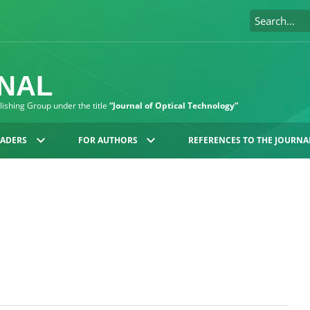
RNAL
blishing Group under the title
“Journal of Optical Technology”
EADERS
FOR AUTHORS
REFERENCES TO THE JOURNA