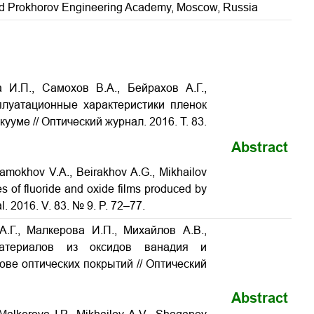
nd Prokhorov Engineering Academy, Moscow, Russia
 И.П., Самохов В.А., Бейрахов А.Г.,
плуатационные характеристики пленок
акууме
// Оптический журнал. 2016. Т. 83.
Abstract
 Samokhov V.A., Beirakhov A.G., Mikhailov
s of fluoride and oxide films produced by
al. 2016. V. 83. № 9. P. 72–77.
А.Г., Малкерова И.П., Михайлов А.В.,
атериалов из оксидов ванадия и
ве оптических покрытий // Оптический
Abstract