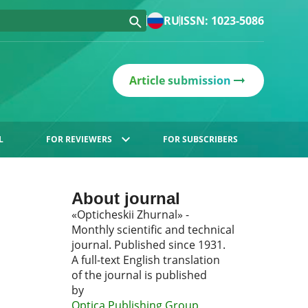
RU
ISSN: 1023-5086
Article submission
L
FOR REVIEWERS
FOR SUBSCRIBERS
About journal
«Opticheskii Zhurnal» -
Monthly scientific and technical
journal. Published since 1931.
A full-text English translation
of the journal is published
by
Optica Publishing Group