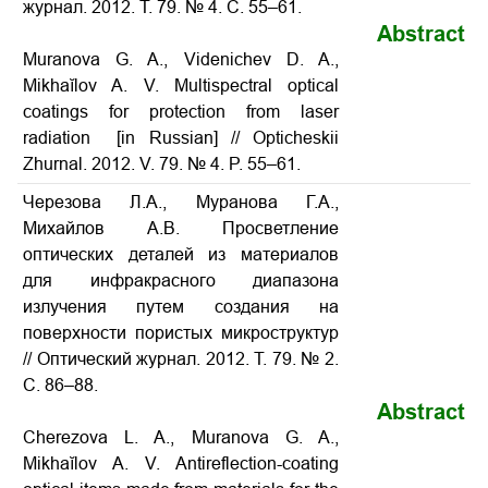
журнал. 2012. Т. 79. № 4. С. 55–61.
Abstract
Muranova G. A., Videnichev D. A.,
Mikhaĭlov A. V. Multispectral optical
coatings for protection from laser
radiation [in Russian] // Opticheskii
Zhurnal. 2012. V. 79. № 4. P. 55–61.
Черезова Л.А., Муранова Г.А.,
Михайлов А.В. Просветление
оптических деталей из материалов
для инфракрасного диапазона
излучения путем создания на
поверхности пористых микроструктур
// Оптический журнал. 2012. Т. 79. № 2.
С. 86–88.
Abstract
Cherezova L. A., Muranova G. A.,
Mikhaĭlov A. V. Antireflection-coating