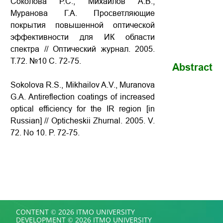
Соколова Р.С., Михайлов А.В.,
Муранова Г.А. Просветляющие
покрытия повышенной оптической
эффективности для ИК области
спектра // Оптический журнал. 2005.
Т.72. №10 С. 72-75.
Abstract
Sokolova R.S., Mikhailov A.V., Muranova
G.A. Antireflection coatings of increased
optical efficiency for the IR region [in
Russian] // Opticheskii Zhurnal. 2005. V.
72. No 10. P. 72-75.
CONTENT © 2026 ITMO UNIVERSITY
DEVELOPMENT © 2026 ITMO UNIVERSITY