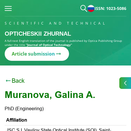
ISSN: 1023-5086
SCIENTIFIC AND TECHNICAL
OPTICHESKII ZHURNAL
A full-text English translation of the journal is published by Optica Publishing Group
under the title
“Journal of Optical Technology”
Article submission
Back
Muranova, Galina A.
PhD (Engineering)
Affiliation
JSC S.I. Vavilov State Optical Institute (SOI), Saint-