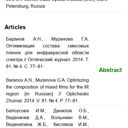
Petersburg, Russia
Articles
Баранов А.Н., Муранова Г.А.
Оптимизация состава смесовых
пленок для инфракрасной области
спектра
// Оптический журнал. 2014. Т.
81. № 4. С. 77–81.
Abstract
Baranov A.N., Muranova G.A.
Optimizing
the composition of mixed films for the IR
region
[in Russian] // Opticheskii
Zhurnal. 2014. V. 81. № 4. P. 77–81.
Белоусова И.М., Данилов О.Б.,
Виденичев Д.А., Волынкин В.М.,
Веденяпина Ж.Б., Кисляков И.М.,