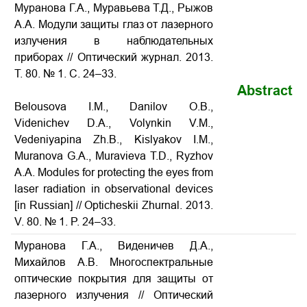
Муранова Г.А., Муравьева Т.Д., Рыжов
А.А. Модули защиты глаз от лазерного
излучения в наблюдательных
приборах
// Оптический журнал. 2013.
Т. 80. № 1. С. 24–33.
Abstract
Belousova I.M., Danilov O.B.,
Videnichev D.A., Volynkin V.M.,
Vedeniyapina Zh.B., Kislyakov I.M.,
Muranova G.A., Muravieva T.D., Ryzhov
A.A.
Modules for protecting the eyes from
laser radiation in observational devices
[in Russian] // Opticheskii Zhurnal. 2013.
V. 80. № 1. P. 24–33.
Муранова Г.А., Виденичев Д.А.,
Михайлов А.В. Многоспектральные
оптические покрытия для защиты от
лазерного излучения // Оптический