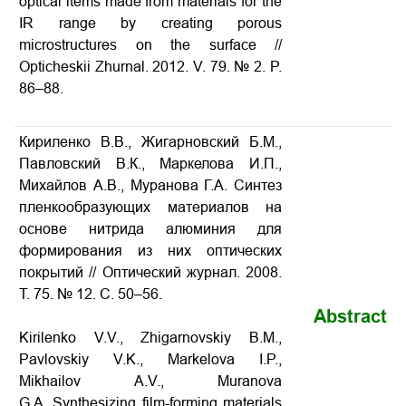
optical items made from materials for the
IR range by creating porous
microstructures on the surface //
Opticheskii Zhurnal. 2012. V. 79. № 2. P.
86–88.
Кириленко В.В., Жигарновский Б.М.,
Павловский В.К., Маркелова И.П.,
Михайлов А.В., Муранова Г.А. Синтез
пленкообразующих материалов на
основе нитрида алюминия для
формирования из них оптических
покрытий // Оптический журнал. 2008.
Т. 75. № 12. С. 50–56.
Abstract
Kirilenko V.V., Zhigarnovskiy B.M.,
Pavlovskiy V.K., Markelova I.P.,
Mikhailov A.V., Muranova
G.A. Synthesizing film-forming materials