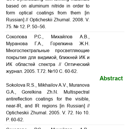
based on aluminum nitride in order to
form optical coatings from them [in
Russian] // Opticheskii Zhurnal. 2008. V.
75. № 12. P. 50–56.
Соколова Р.С., Михайлов А.В.,
Муранова Г.А., Горелкина Ж.Н.
Многоспектральные просветляющие
покрытия для видимой, ближней ИК и
ИК областей спектра // Оптический
журнал. 2005. Т.72. №10 С. 60-62.
Abstract
Sokolova R.S., Mikhailov A.V., Muranova
G.A., Gorelkina Zh.N. Multispectral
antireflection coatings for the visible,
near-IR, and IR regions
[in Russian] //
Opticheskii Zhurnal. 2005. V. 72. No 10.
P.
60-62
.