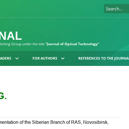
RNAL
blishing Group under the title
“Journal of Optical Technology”
EADERS
FOR AUTHORS
REFERENCES TO THE JOURNA
G.
umentation of the Siberian Branch of RAS, Novosibirsk,