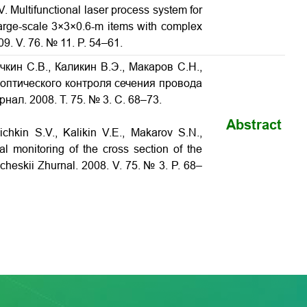
V. Multifunctional laser process system for
large-scale 3×3×0.6-m items with complex
09. V. 76. № 11. P. 54–61.
чкин С.В., Каликин В.Э., Макаров С.Н.,
 оптического контроля сечения провода
нал. 2008. Т. 75. № 3. С. 68–73.
Abstract
ichkin S.V., Kalikin V.E., Makarov S.N.,
l monitoring of the cross section of the
ticheskii Zhurnal. 2008. V. 75. № 3. P. 68–