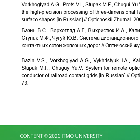
Verkhoglyad A.G., Prots V.I., Stupak M.F., Chugui Yu.
the high-precision processing of three-dimensional 
surface shapes [in Russian] // Opticheskii Zhurnal. 20
Базин В.С., Верхогляд А.Г., Выхристюк И.А., Кали
Ступак М.Ф., Чугуй Ю.В. Система дистанционного
контактных сетей железных дорог // Оптический жур
Bazin V.S., Verkhoglyad A.G., Vykhristyuk I.A., Kal
Stupak M.F., Chuguy Yu.V. System for remote optica
conductor of railroad contact grids [in Russian] // Op
73.
CONTENT © 2026 ITMO UNIVERSITY