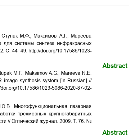
, Ступак М.Ф., Максимов А.Г., Мареева
а для системы синтеза инфракрасных
 С. 44–49. http://doi.org/10.17586/1023-
Abstract
Stupak M.F., Maksimov A.G., Mareeva N.E.
R image synthesis system [in Russian] //
p://doi.org/10.17586/1023-5086-2020-87-02-
уй Ю.В. Многофункциональная лазерная
работки трехмерных крупногабаритных
и // Оптический журнал. 2009. Т. 76. №
Abstract