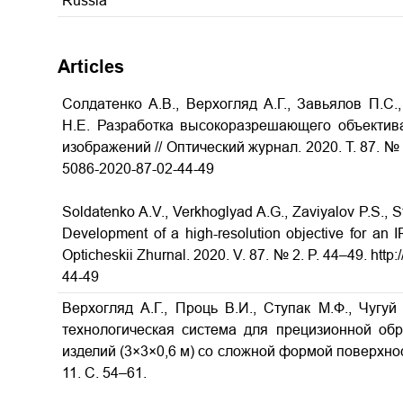
Russia
Articles
Солдатенко А.В., Верхогляд А.Г., Завьялов П.С.
Н.Е. Разработка высокоразрешающего объектив
изображений // Оптический журнал. 2020. Т. 87. № 2.
5086-2020-87-02-44-49
Soldatenko A.V., Verkhoglyad A.G., Zaviyalov P.S., 
Development of a high-resolution objective for an I
Opticheskii Zhurnal. 2020. V. 87. № 2. P. 44–49. htt
44-49
Верхогляд А.Г., Проць В.И., Ступак М.Ф., Чуг
технологическая система для прецизионной об
изделий (3×3×0,6 м) со сложной формой поверхност
11. С. 54–61.