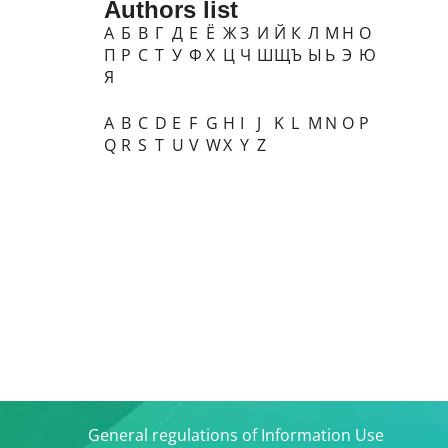
Authors list
А
Б
В
Г
Д
Е
Ё
Ж
З
И
Й
К
Л
М
Н
О
П
Р
С
Т
У
Ф
Х
Ц
Ч
Ш
Щ
Ъ
Ы
Ь
Э
Ю
Я
A
B
C
D
E
F
G
H
I
J
K
L
M
N
O
P
Q
R
S
T
U
V
W
X
Y
Z
General regulations of Information Use