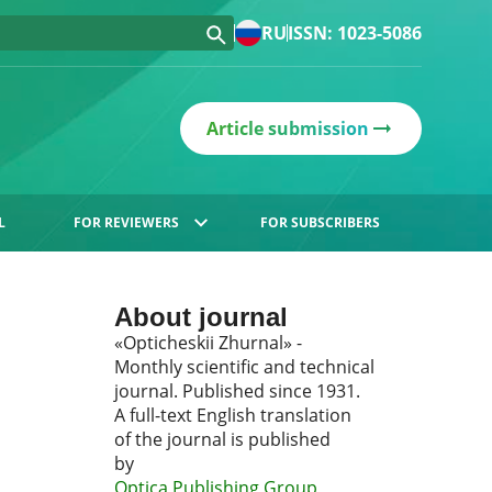
RU
ISSN: 1023-5086
Article submission
L
FOR REVIEWERS
FOR SUBSCRIBERS
About journal
«Opticheskii Zhurnal» -
Monthly scientific and technical
journal. Published since 1931.
A full-text English translation
of the journal is published
by
Optica Publishing Group