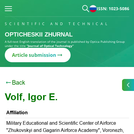
ISSN: 1023-5086
SCIENTIFIC AND TECHNICAL
OPTICHESKII ZHURNAL
A full-text English translation of the journal is published by Optica Publishing Group
under the title
“Journal of Optical Technology”
Article submission
Back
Volf, Igor E.
Affiliation
Military Educational and Scientific Center of Airforce
"Zhukovskyi and Gagarin Airforce Academy", Voronezh,