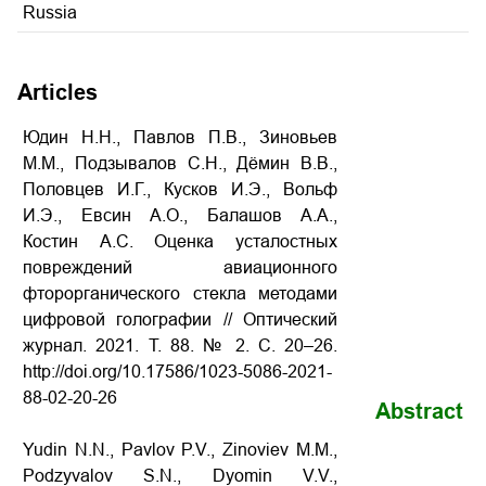
Russia
Articles
Юдин Н.Н., Павлов П.В., Зиновьев
М.М., Подзывалов С.Н., Дёмин В.В.,
Половцев И.Г., Кусков И.Э., Вольф
И.Э., Евсин А.О., Балашов А.А.,
Костин А.С. Оценка усталостных
повреждений авиационного
фторорганического стекла методами
цифровой голографии // Оптический
журнал. 2021. Т. 88. № 2. С. 20–26.
http://doi.org/10.17586/1023-5086-2021-
88-02-20-26
Abstract
Yudin N.N., Pavlov P.V., Zinoviev M.M.,
Podzyvalov S.N., Dyomin V.V.,